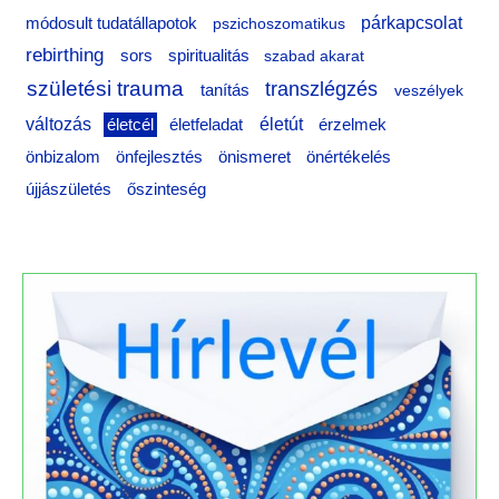
:
párkapcsolat
módosult tudatállapotok
pszichoszomatikus
rebirthing
sors
spiritualitás
szabad akarat
születési trauma
transzlégzés
tanítás
veszélyek
változás
életfeladat
életút
életcél
érzelmek
önértékelés
önbizalom
önfejlesztés
önismeret
újjászületés
őszinteség