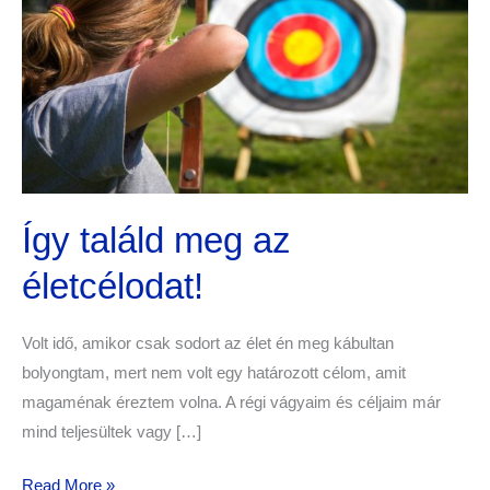
életcélodat!
Így találd meg az
életcélodat!
Volt idő, amikor csak sodort az élet én meg kábultan
bolyongtam, mert nem volt egy határozott célom, amit
magaménak éreztem volna. A régi vágyaim és céljaim már
mind teljesültek vagy […]
Read More »