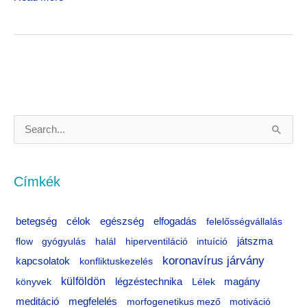
S
e
a
Címkék
r
c
célok
egészség
betegség
elfogadás
felelősségvállalás
h
flow
gyógyulás
halál
hiperventiláció
intuíció
játszma
f
koronavírus járvány
kapcsolatok
konfliktuskezelés
o
külföldön
könyvek
légzéstechnika
Lélek
magány
r
meditáció
megfelelés
morfogenetikus mező
motiváció