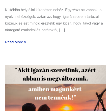
Külföldön helytállni különösen nehéz. Egyrészt ott vannak: a
nyelvi nehézségek, aztán az, hogy igazán sosem tartozol
közéjük és ezt mindig éreztetik egy kicsit, hogy távol vagy a
támogató családtól és barátoktól, […]
Read More »
Akit
igazán
szeretünk,
azért
abban
is
megváltozunk,