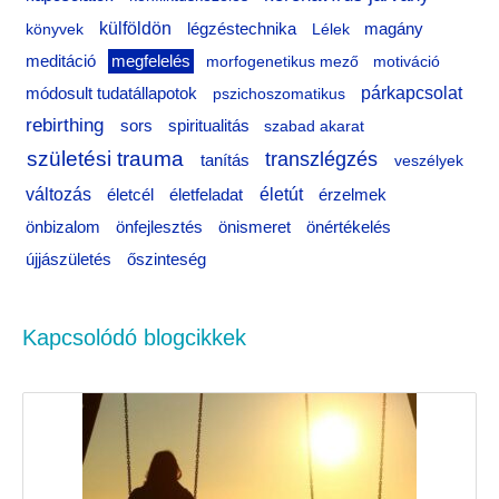
o
külföldön
könyvek
légzéstechnika
Lélek
magány
r
meditáció
megfelelés
morfogenetikus mező
motiváció
:
párkapcsolat
módosult tudatállapotok
pszichoszomatikus
rebirthing
sors
spiritualitás
szabad akarat
születési trauma
transzlégzés
tanítás
veszélyek
változás
életfeladat
életút
életcél
érzelmek
önértékelés
önbizalom
önfejlesztés
önismeret
újjászületés
őszinteség
Kapcsolódó blogcikkek