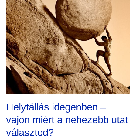
miért
a
nehezebb
utat
választod?
Helytállás idegenben –
vajon miért a nehezebb utat
választod?