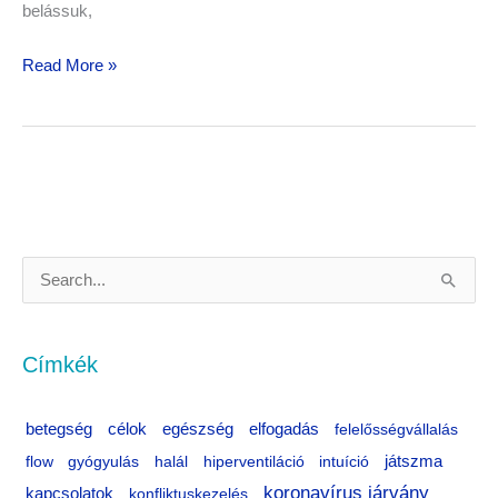
belássuk,
Read More »
S
e
a
Címkék
r
c
célok
egészség
betegség
elfogadás
felelősségvállalás
h
flow
gyógyulás
halál
hiperventiláció
intuíció
játszma
f
koronavírus járvány
kapcsolatok
konfliktuskezelés