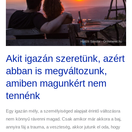
amiben
magunkért
nem
tennénk
Akit igazán szeretünk, azért
abban is megváltozunk,
amiben magunkért nem
tennénk
Egy igazán mély, a személyiséged alapjait érintő változásra
nem könnyű rávenni magad. Csak amikor már akkora a baj,
annyira fáj a trauma, a veszteség, akkor jutunk el oda, hogy