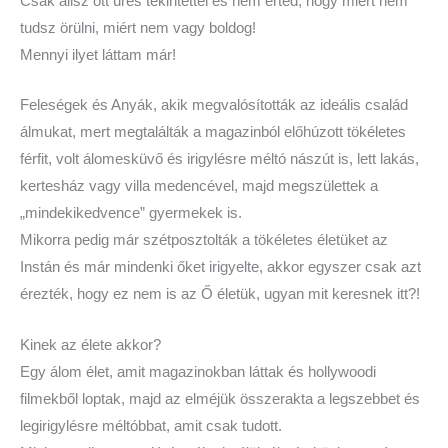
Csak állsz ott üres tekintettel és nem érted, hogy miért nem
tudsz örülni, miért nem vagy boldog!
Mennyi ilyet láttam már!
Feleségek és Anyák, akik megvalósították az ideális család
álmukat, mert megtalálták a magazinból előhúzott tökéletes
férfit, volt álomesküvő és irigylésre méltó nászút is, lett lakás,
kertesház vagy villa medencével, majd megszülettek a
„mindekikedvence” gyermekek is.
Mikorra pedig már szétposztolták a tökéletes életüket az
Instán és már mindenki őket irigyelte, akkor egyszer csak azt
érezték, hogy ez nem is az Ő életük, ugyan mit keresnek itt?!
Kinek az élete akkor?
Egy álom élet, amit magazinokban láttak és hollywoodi
filmekből loptak, majd az elméjük összerakta a legszebbet és
legirigylésre méltóbbat, amit csak tudott.