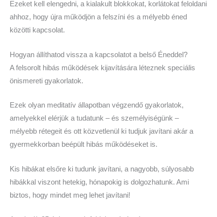
Ezeket kell elengedni, a kialakult blokkokat, korlátokat feloldani
ahhoz, hogy újra működjön a felszíni és a mélyebb éned
közötti kapcsolat.
Hogyan állíthatod vissza a kapcsolatot a belső Éneddel?
A felsorolt hibás működések kijavítására léteznek speciális
önismereti gyakorlatok.
Ezek olyan meditatív állapotban végzendő gyakorlatok,
amelyekkel elérjük a tudatunk – és személyiségünk –
mélyebb rétegeit és ott közvetlenül ki tudjuk javítani akár a
gyermekkorban beépült hibás működéseket is.
Kis hibákat elsőre ki tudunk javítani, a nagyobb, súlyosabb
hibákkal viszont hetekig, hónapokig is dolgozhatunk. Ami
biztos, hogy mindet meg lehet javítani!