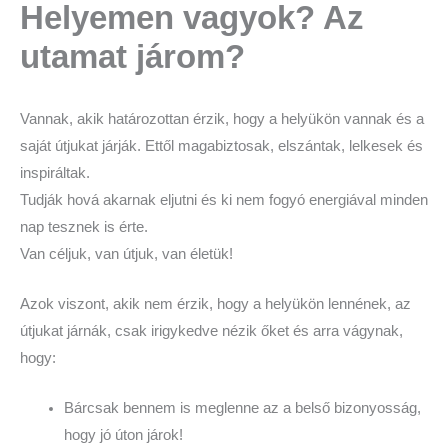
Helyemen vagyok? Az
utamat járom?
Vannak, akik határozottan érzik, hogy a helyükön vannak és a
saját útjukat járják. Ettől magabiztosak, elszántak, lelkesek és
inspiráltak.
Tudják hová akarnak eljutni és ki nem fogyó energiával minden
nap tesznek is érte.
Van céljuk, van útjuk, van életük!
Azok viszont, akik nem érzik, hogy a helyükön lennének, az
útjukat járnák, csak irigykedve nézik őket és arra vágynak,
hogy:
Bárcsak bennem is meglenne az a belső bizonyosság,
hogy jó úton járok!