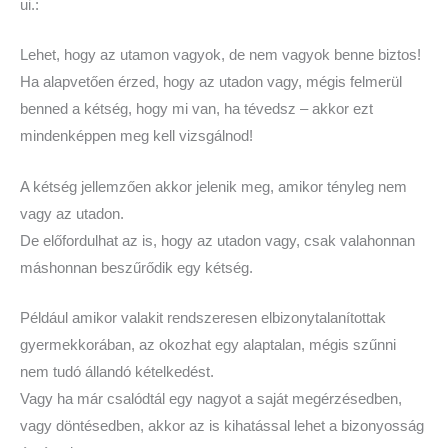
ui.:
Lehet, hogy az utamon vagyok, de nem vagyok benne biztos!
Ha alapvetően érzed, hogy az utadon vagy, mégis felmerül
benned a kétség, hogy mi van, ha tévedsz – akkor ezt
mindenképpen meg kell vizsgálnod!
A kétség jellemzően akkor jelenik meg, amikor tényleg nem
vagy az utadon.
De előfordulhat az is, hogy az utadon vagy, csak valahonnan
máshonnan beszűrődik egy kétség.
Például amikor valakit rendszeresen elbizonytalanítottak
gyermekkorában, az okozhat egy alaptalan, mégis szűnni
nem tudó állandó kételkedést.
Vagy ha már csalódtál egy nagyot a saját megérzésedben,
vagy döntésedben, akkor az is kihatással lehet a bizonyosság