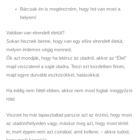
Bárcsak én is megérezném, hogy hol van most a
helyem!
Valóban van elrendelt életút?
Sokan hisznek benne, hogy van egy előre elrendelt életút,
melyen érdemes végig menned.
Ők azt mondják, hogy ha letérsz az utadról, akkor az “Élet”
majd visszaterel a saját utadra. Teszi ezt kezdetben finom,
majd egyre durvább eszközökkel, hatásokkal.
Ha eddig nem hittél ebben, akkor nem most foglak meggyőzni
róla!
Viszont ha már tapasztaltad párszor azt az érzést, hogy most
az utadon/helyeden vagy, máskor meg azt, hogy most tértél
le, mert éppen nem azt csinálod, amit kellene, – akkor tudod,