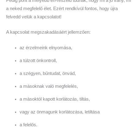
Pedig pont a mélyebb én-részeid tudnák, hogy mi a jó irány, mi
a neked megfelelő élet. Ezért rendkívül fontos, hogy újra
felvedd velük a kapcsolatot!
A kapcsolat megszakadásáért jellemzően:
az érzelmeink elnyomása,
a túlzott önkontroll,
a szégyen, bűntudat, önvád,
a másoknak való megfelelés,
a másoktól kapott korlátozás, tiltás,
vagy az önmagunk korlátozása, letiltása
a felelős.