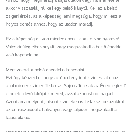
Ahhoz, hogy megmaradj a saját utadon vagy ha már letértél,
akkor visszatalálj rá, kell egy belső iránytű. Kell az a belső
zsigeri érzés, az a képesség, ami megsúgja, hogy mi lesz a
helyes döntés ahhoz, hogy az utadon maradj.
Ez a képesség ott van mindenkiben – csak el van nyomva!
Valószínűleg elhalványult, vagy megszakadt a belső éneddel
való kapcsolatod.
Megszakadt a belső éneddel a kapcsolat
Ezt úgy képzeld el, hogy az éned egy több szintes lakóház,
ahol minden szinten Te laksz. Sajnos Te csak az Éned legfelső
emeleten levő lakóját ismered, azzal azonosítod magad.
Azonban a mélyebb, alsóbb szinteken is Te laksz, de azokkal
az én-részeiddel elhalványult vagy teljesen megszakadt a
kapcsolatod.