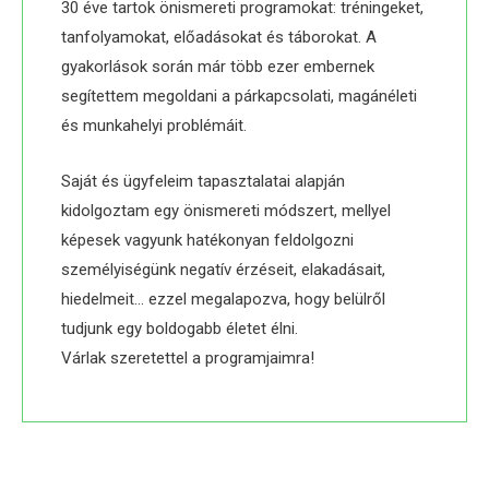
30 éve tartok önismereti programokat: tréningeket,
tanfolyamokat, előadásokat és táborokat. A
gyakorlások során már több ezer embernek
segítettem megoldani a párkapcsolati, magánéleti
és munkahelyi problémáit.
Saját és ügyfeleim tapasztalatai alapján
kidolgoztam egy önismereti módszert, mellyel
képesek vagyunk hatékonyan feldolgozni
személyiségünk negatív érzéseit, elakadásait,
hiedelmeit… ezzel megalapozva, hogy belülről
tudjunk egy boldogabb életet élni.
Várlak szeretettel a programjaimra!