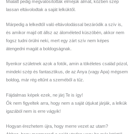
Mialatt pedig megvalósították elméjük álmát, közben szép
lassan eltávolodtak a saját lelküktől.
Márpedig a lelkedtől való eltávolodással bezáródik a szív is,
és amikor majd ott állsz az áloméleted küszöbén, akkor nem
fogsz tudni örülni neki, mert egy zárt szív nem képes
átengedni magát a boldogságnak.
Ilyenkor születnek azok a fotók, amin a tökéletes család pózol,
mindeki szép és fantasztikus, de az Anya (vagy Apa) mégsem
boldog, már rég eltűnt a szeméből a tűz.
Fájdalmas képek ezek, ne járj Te is így!
Ők nem figyeltek arra, hogy nem a saját útjukat járják, a lelkük
igazából nem is erre vágyik!
Hogyan érezhetem újra, hogy merre vezet az utam?