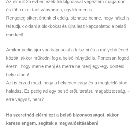
Az elmúlt 25 évben ezek feldolgozását végeztem magamon
és több ezer tanítványomon, ügyfelemen is.
Rengeteg sikert értünk el eddig, bízhatsz benne, hogy nálad is
fel tudjuk oldani a blokkokat és újra lesz kapcsolatod a belső
éneddel!
Amikor pedig újra van kapcsolat a felszíni és a mélyebb éned
között, akkor működni fog a belső iránytűd is. Pontosan fogod
érezni, hogy merre menj és merre ne menj egy-egy döntési
helyzetben!
Azt is érzed majd, hogy a helyeden vagy és a megfelelő úton
haladsz. Ez pedig ad egy belső erőt, tartást, magabiztosság. –
erre vágysz, nem?
Ha szeretnéd elérni ezt a belső bizonyosságot, akkor
keress engem, segítek a megvalósításában!