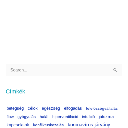
S
e
a
Címkék
r
c
célok
egészség
betegség
elfogadás
felelősségvállalás
h
flow
gyógyulás
halál
hiperventiláció
intuíció
játszma
f
koronavírus járvány
kapcsolatok
konfliktuskezelés