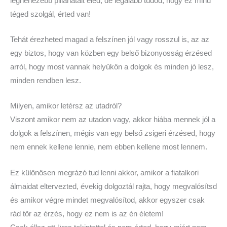
legnehezebb pillanatait éled, de legalább tudod, hogy ez mind
téged szolgál, érted van!
Tehát érezheted magad a felszínen jól vagy rosszul is, az az
egy biztos, hogy van közben egy belső bizonyosság érzésed
arról, hogy most vannak helyükön a dolgok és minden jó lesz,
minden rendben lesz.
Milyen, amikor letérsz az utadról?
Viszont amikor nem az utadon vagy, akkor hiába mennek jól a
dolgok a felszínen, mégis van egy belső zsigeri érzésed, hogy
nem ennek kellene lennie, nem ebben kellene most lennem.
Ez különösen megrázó tud lenni akkor, amikor a fiatalkori
álmaidat eltervezted, évekig dolgoztál rajta, hogy megvalósítsd
és amikor végre mindet megvalósítod, akkor egyszer csak
rád tör az érzés, hogy ez nem is az én életem!