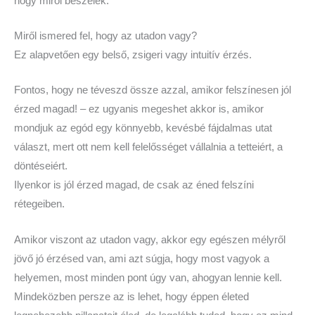
hogy miről beszélek.
Miről ismered fel, hogy az utadon vagy?
Ez alapvetően egy belső, zsigeri vagy intuitív érzés.
Fontos, hogy ne téveszd össze azzal, amikor felszínesen jól
érzed magad! – ez ugyanis megeshet akkor is, amikor
mondjuk az egód egy könnyebb, kevésbé fájdalmas utat
választ, mert ott nem kell felelősséget vállalnia a tetteiért, a
döntéseiért.
Ilyenkor is jól érzed magad, de csak az éned felszíni
rétegeiben.
Amikor viszont az utadon vagy, akkor egy egészen mélyről
jövő jó érzésed van, ami azt súgja, hogy most vagyok a
helyemen, most minden pont úgy van, ahogyan lennie kell.
Mindeközben persze az is lehet, hogy éppen életed