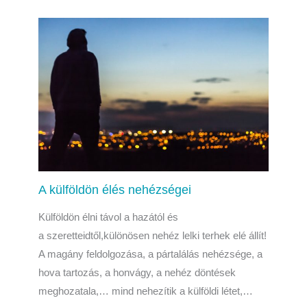
A külföldön élés nehézségei
Külföldön élni távol a hazától és
a szeretteidtől,különösen nehéz lelki terhek elé állít!
A magány feldolgozása, a pártalálás nehézsége, a
hova tartozás, a honvágy, a nehéz döntések
meghozatala,… mind nehezítik a külföldi létet,…