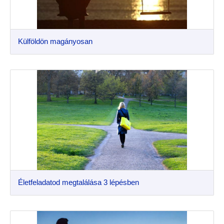
Külföldön magányosan
Életfeladatod megtalálása 3 lépésben