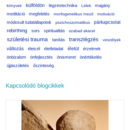
o
külföldön
könyvek
légzéstechnika
Lélek
magány
r
meditáció
megfelelés
morfogenetikus mező
motiváció
:
párkapcsolat
módosult tudatállapotok
pszichoszomatikus
rebirthing
sors
spiritualitás
szabad akarat
születési trauma
transzlégzés
tanítás
veszélyek
változás
életfeladat
életút
életcél
érzelmek
önértékelés
önbizalom
önfejlesztés
önismeret
újjászületés
őszinteség
Kapcsolódó blogcikkek