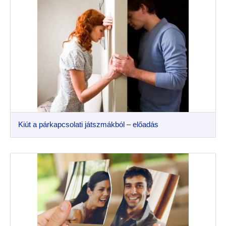
Kiút a párkapcsolati játszmákból – előadás