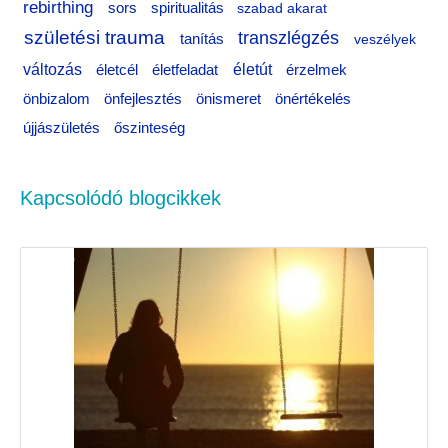
rebirthing
sors
spiritualitás
szabad akarat
születési trauma
transzlégzés
tanítás
veszélyek
változás
életfeladat
életút
életcél
érzelmek
önértékelés
önbizalom
önfejlesztés
önismeret
újjászületés
őszinteség
Kapcsolódó blogcikkek