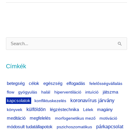
S
e
a
Címkék
r
c
célok
egészség
betegség
elfogadás
felelősségvállalás
h
flow
gyógyulás
halál
hiperventiláció
intuíció
játszma
f
koronavírus járvány
kapcsolatok
konfliktuskezelés
o
külföldön
könyvek
légzéstechnika
Lélek
magány
r
meditáció
megfelelés
morfogenetikus mező
motiváció
:
párkapcsolat
módosult tudatállapotok
pszichoszomatikus