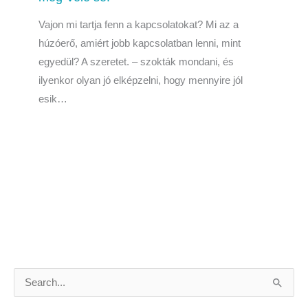
Vajon mi tartja fenn a kapcsolatokat? Mi az a
húzóerő, amiért jobb kapcsolatban lenni, mint
egyedül? A szeretet. – szokták mondani, és
ilyenkor olyan jó elképzelni, hogy mennyire jól
esik…
S
e