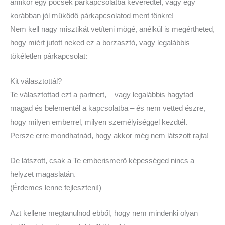
amikor egy pocsék párkapcsolatba keveredtél, vagy egy
korábban jól működő párkapcsolatod ment tönkre!
Nem kell nagy misztikát vetíteni mögé, anélkül is megértheted,
hogy miért jutott neked ez a borzasztó, vagy legalábbis
tökéletlen párkapcsolat:
Kit választottál?
Te választottad ezt a partnert, – vagy legalábbis hagytad
magad és belementél a kapcsolatba – és nem vetted észre,
hogy milyen emberrel, milyen személyiséggel kezdtél.
Persze erre mondhatnád, hogy akkor még nem látszott rajta!
De látszott, csak a Te emberismerő képességed nincs a
helyzet magaslatán.
(Érdemes lenne fejleszteni!)
Azt kellene megtanulnod ebből, hogy nem mindenki olyan