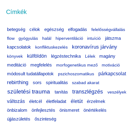
a
Címkék
r
c
célok
egészség
betegség
elfogadás
felelősségvállalás
h
flow
gyógyulás
halál
hiperventiláció
intuíció
játszma
f
koronavírus járvány
kapcsolatok
konfliktuskezelés
o
külföldön
könyvek
légzéstechnika
Lélek
magány
r
meditáció
megfelelés
morfogenetikus mező
motiváció
:
párkapcsolat
módosult tudatállapotok
pszichoszomatikus
rebirthing
sors
spiritualitás
szabad akarat
születési trauma
transzlégzés
tanítás
veszélyek
változás
életfeladat
életút
életcél
érzelmek
önértékelés
önbizalom
önfejlesztés
önismeret
újjászületés
őszinteség