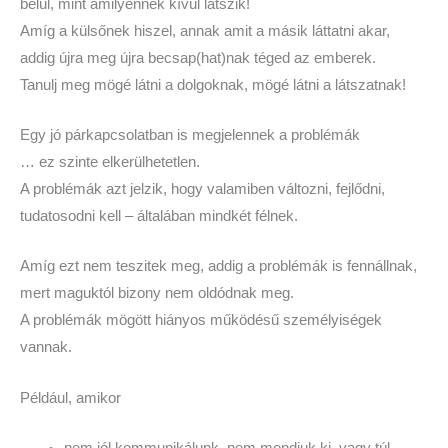
belül, mint amilyennek kívül látszik!
Amíg a külsőnek hiszel, annak amit a másik láttatni akar,
addig újra meg újra becsap(hat)nak téged az emberek.
Tanulj meg mögé látni a dolgoknak, mögé látni a látszatnak!
Egy jó párkapcsolatban is megjelennek a problémák
… ez szinte elkerülhetetlen.
A problémák azt jelzik, hogy valamiben változni, fejlődni,
tudatosodni kell – általában mindkét félnek.
Amíg ezt nem teszitek meg, addig a problémák is fennállnak,
mert maguktól bizony nem oldódnak meg.
A problémák mögött hiányos működésű személyiségek
vannak.
Például, amikor
nem jól kommunikálunk, nem mondjuk ki, vagy túl