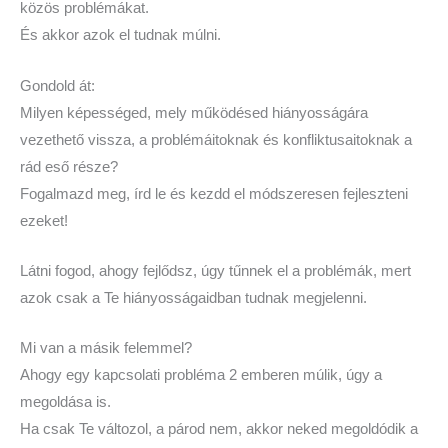
közös problémákat.
És akkor azok el tudnak múlni.
Gondold át:
Milyen képességed, mely működésed hiányosságára
vezethető vissza, a problémáitoknak és konfliktusaitoknak a
rád eső része?
Fogalmazd meg, írd le és kezdd el módszeresen fejleszteni
ezeket!
Látni fogod, ahogy fejlődsz, úgy tűnnek el a problémák, mert
azok csak a Te hiányosságaidban tudnak megjelenni.
Mi van a másik felemmel?
Ahogy egy kapcsolati probléma 2 emberen múlik, úgy a
megoldása is.
Ha csak Te változol, a párod nem, akkor neked megoldódik a