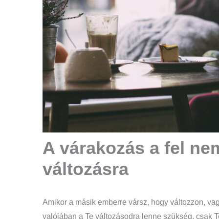
A várakozás a fel ne
változásra
Amikor a másik emberre vársz, hogy változzon, vag
valójában a Te változásodra lenne szükség, csak T