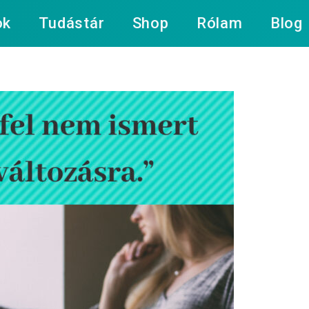
ok
Tudástár
Shop
Rólam
Blog