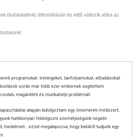
k (tudatalattink) átformálásán és ettől változik abba az
toztatunk!
mereti programokat: tréningeket, tanfolyamokat, előadásokat
akorlások során már több ezer embernek segítettem
csolati, magánéleti és munkahelyi problémáit.
 tapasztalatai alapján kidolgoztam egy önismereti módszert,
gyunk hatékonyan feldolgozni személyiségünk negatív
it, hiedelmeit… ezzel megalapozva, hogy belülről tudjunk egy
i.