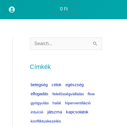
Cart
0
Ft
S
e
a
Címkék
r
c
célok
egészség
betegség
h
elfogadás
felelősségvállalás
flow
f
gyógyulás
halál
hiperventiláció
o
intuíció
játszma
kapcsolatok
r
konfliktuskezelés
: