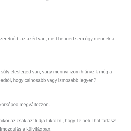
zeretnéd, az azért van, mert benned sem úgy mennek a
súlyfelesleged van, vagy mennyi izom hiányzik még a
képedtől, hogy csinosabb vagy izmosabb legyen?
ükörképed megváltozzon.
kor az csak azt tudja tükrözni, hogy Te belül hol tartasz!
elmozdulás a külvilágban.