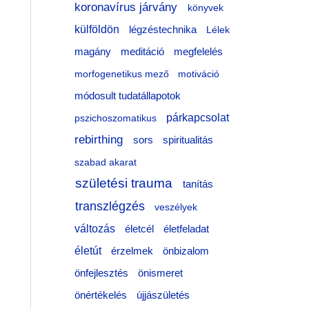
koronavírus járvány
könyvek
külföldön
légzéstechnika
Lélek
meditáció
magány
megfelelés
morfogenetikus mező
motiváció
módosult tudatállapotok
párkapcsolat
pszichoszomatikus
rebirthing
sors
spiritualitás
szabad akarat
születési trauma
tanítás
transzlégzés
veszélyek
változás
életfeladat
életcél
életút
érzelmek
önbizalom
önfejlesztés
önismeret
önértékelés
újjászületés