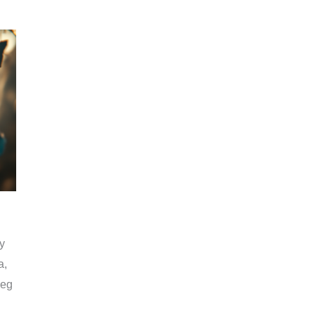
y
a,
meg