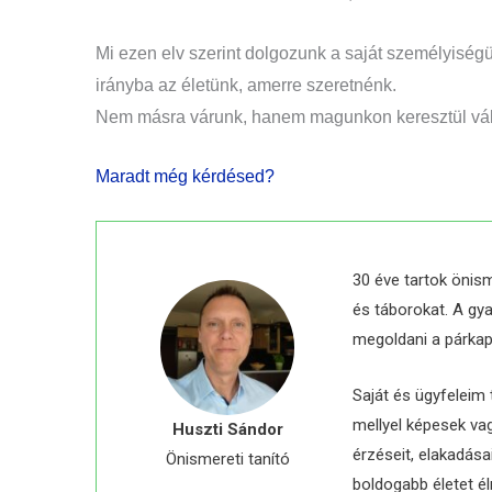
Mi ezen elv szerint dolgozunk a saját személyiségün
irányba az életünk, amerre szeretnénk.
Nem másra várunk, hanem magunkon keresztül vál
Maradt még kérdésed?
30 éve tartok önis
és táborokat. A gy
megoldani a párkap
Saját és ügyfeleim
mellyel képesek va
Huszti Sándor
érzéseit, elakadása
Önismereti tanító
boldogabb életet éln