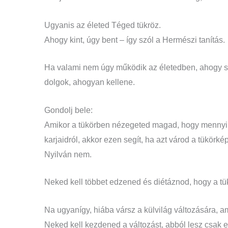
Ugyanis az életed Téged tükröz.
Ahogy kint, úgy bent – így szól a Hermészi tanítás.
Ha valami nem úgy működik az életedben, ahogy s
dolgok, ahogyan kellene.
Gondolj bele:
Amikor a tükörben nézegeted magad, hogy mennyi 
karjaidról, akkor ezen segít, ha azt várod a tükör
Nyilván nem.
Neked kell többet edzened és diétáznod, hogy a t
Na ugyanígy, hiába vársz a külvilág változására, ami
Neked kell kezdened a változást, abból lesz csak 