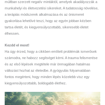
múltban szerzett negatív mintáktól, amelyek akadályozzák a
munkahelyi és életvezetési sikereket. A tudatosság növelése,
a terápiás módszerek alkalmazása és az önismeret
gyakorlása lehetővé teszi, hogy az egyén jobban kézben
tartsa életét, és kiegyensúlyozottabb, sikeresebb életet
élhessen.
Kezdd el most!
Ha úgy érzed, hogy a cikkben említett problémák ismerősek
számodra, ne habozz segítséget kérni. A trauma felismerése
és az első lépések megtétele már önmagában hatalmas
változást hozhat az életedbe. A gyógyulás folyamatában
fontos megérteni, hogy minden lépés közelebb visz egy
kiegyensúlyozottabb, boldogabb élethez.