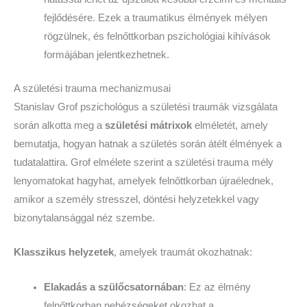
fejlődésére. Ezek a traumatikus élmények mélyen
rögzülnek, és felnőttkorban pszichológiai kihívások
formájában jelentkezhetnek.
A születési trauma mechanizmusai
Stanislav Grof pszichológus a születési traumák vizsgálata
során alkotta meg a
születési mátrixok
elméletét, amely
bemutatja, hogyan hatnak a születés során átélt élmények a
tudatalattira. Grof elmélete szerint a születési trauma mély
lenyomatokat hagyhat, amelyek felnőttkorban újraélednek,
amikor a személy stresszel, döntési helyzetekkel vagy
bizonytalansággal néz szembe.
Klasszikus helyzetek
, amelyek traumát okozhatnak:
Elakadás a szülőcsatornában
: Ez az élmény
felnőttkorban nehézségeket okozhat a