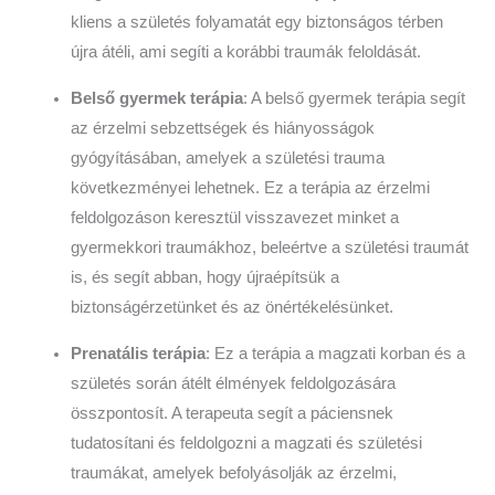
kliens a születés folyamatát egy biztonságos térben
újra átéli, ami segíti a korábbi traumák feloldását.
Belső gyermek terápia
: A belső gyermek terápia segít
az érzelmi sebzettségek és hiányosságok
gyógyításában, amelyek a születési trauma
következményei lehetnek. Ez a terápia az érzelmi
feldolgozáson keresztül visszavezet minket a
gyermekkori traumákhoz, beleértve a születési traumát
is, és segít abban, hogy újraépítsük a
biztonságérzetünket és az önértékelésünket.
Prenatális terápia
: Ez a terápia a magzati korban és a
születés során átélt élmények feldolgozására
összpontosít. A terapeuta segít a páciensnek
tudatosítani és feldolgozni a magzati és születési
traumákat, amelyek befolyásolják az érzelmi,