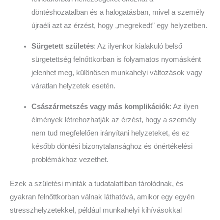
döntéshozatalban és a halogatásban, mivel a személy
újraéli azt az érzést, hogy „megrekedt” egy helyzetben.
Sürgetett születés
: Az ilyenkor kialakuló belső
sürgetettség felnőttkorban is folyamatos nyomásként
jelenhet meg, különösen munkahelyi változások vagy
váratlan helyzetek esetén.
Császármetszés vagy más komplikációk
: Az ilyen
élmények létrehozhatják az érzést, hogy a személy
nem tud megfelelően irányítani helyzeteket, és ez
később döntési bizonytalansághoz és önértékelési
problémákhoz vezethet.
Ezek a születési minták a tudatalattiban tárolódnak, és
gyakran felnőttkorban válnak láthatóvá, amikor egy egyén
stresszhelyzetekkel, például munkahelyi kihívásokkal