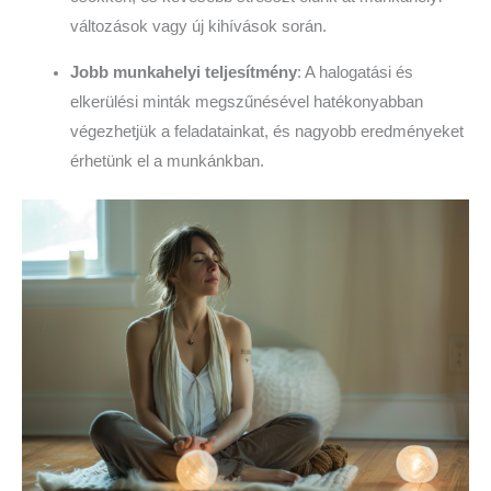
változások vagy új kihívások során.
Jobb munkahelyi teljesítmény
: A halogatási és
elkerülési minták megszűnésével hatékonyabban
végezhetjük a feladatainkat, és nagyobb eredményeket
érhetünk el a munkánkban.