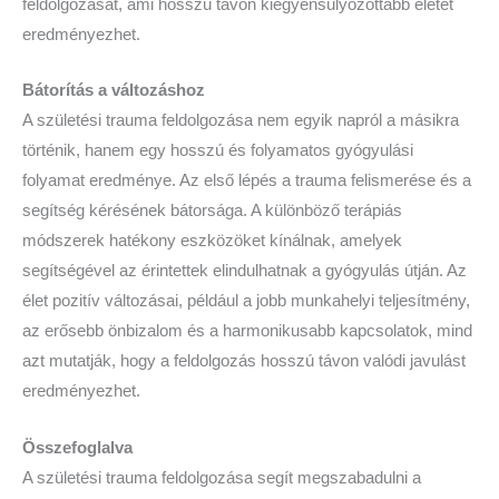
feldolgozását, ami hosszú távon kiegyensúlyozottabb életet
eredményezhet.
Bátorítás a változáshoz
A születési trauma feldolgozása nem egyik napról a másikra
történik, hanem egy hosszú és folyamatos gyógyulási
folyamat eredménye. Az első lépés a trauma felismerése és a
segítség kérésének bátorsága. A különböző terápiás
módszerek hatékony eszközöket kínálnak, amelyek
segítségével az érintettek elindulhatnak a gyógyulás útján. Az
élet pozitív változásai, például a jobb munkahelyi teljesítmény,
az erősebb önbizalom és a harmonikusabb kapcsolatok, mind
azt mutatják, hogy a feldolgozás hosszú távon valódi javulást
eredményezhet.
Összefoglalva
A születési trauma feldolgozása segít megszabadulni a