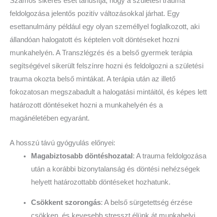
Számos sikeres eset tanúsítja, hogy a születési trauma
feldolgozása jelentős pozitív változásokkal járhat. Egy
esettanulmány például egy olyan személlyel foglalkozott, aki
állandóan halogatott és képtelen volt döntéseket hozni
munkahelyén. A Transzlégzés és a belső gyermek terápia
segítségével sikerült felszínre hozni és feldolgozni a születési
trauma okozta belső mintákat. A terápia után az illető
fokozatosan megszabadult a halogatási mintáitól, és képes lett
határozott döntéseket hozni a munkahelyén és a
magánéletében egyaránt.
A hosszú távú gyógyulás előnyei:
Magabiztosabb döntéshozatal
: A trauma feldolgozása
után a korábbi bizonytalanság és döntési nehézségek
helyett határozottabb döntéseket hozhatunk.
Csökkent szorongás
: A belső sürgetettség érzése
csökken, és kevesebb stresszt élünk át munkahelyi