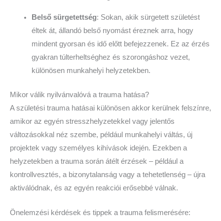
Belső sürgetettség
: Sokan, akik sürgetett születést
éltek át, állandó belső nyomást éreznek arra, hogy
mindent gyorsan és idő előtt befejezzenek. Ez az érzés
gyakran túlterheltséghez és szorongáshoz vezet,
különösen munkahelyi helyzetekben.
Mikor válik nyilvánvalóvá a trauma hatása?
A születési trauma hatásai különösen akkor kerülnek felszínre,
amikor az egyén stresszhelyzetekkel vagy jelentős
változásokkal néz szembe, például munkahelyi váltás, új
projektek vagy személyes kihívások idején. Ezekben a
helyzetekben a trauma során átélt érzések – például a
kontrollvesztés, a bizonytalanság vagy a tehetetlenség – újra
aktiválódnak, és az egyén reakciói erősebbé válnak.
Önelemzési kérdések és tippek a trauma felismerésére: