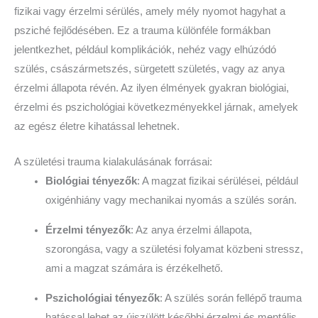
fizikai vagy érzelmi sérülés, amely mély nyomot hagyhat a
psziché fejlődésében. Ez a trauma különféle formákban
jelentkezhet, például komplikációk, nehéz vagy elhúzódó
szülés, császármetszés, sürgetett születés, vagy az anya
érzelmi állapota révén. Az ilyen élmények gyakran biológiai,
érzelmi és pszichológiai következményekkel járnak, amelyek
az egész életre kihatással lehetnek.
A születési trauma kialakulásának forrásai:
Biológiai tényezők
: A magzat fizikai sérülései, például
oxigénhiány vagy mechanikai nyomás a szülés során.
Érzelmi tényezők
: Az anya érzelmi állapota,
szorongása, vagy a születési folyamat közbeni stressz,
ami a magzat számára is érzékelhető.
Pszichológiai tényezők
: A szülés során fellépő trauma
hatással lehet az újszülött későbbi érzelmi és mentális