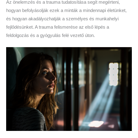
Az önelemzés és a trauma tudatosítása segít megérteni,
hogyan befolyásolják ezek a minták a mindennapi életünket,
és hogyan akadályozhatják a személyes és munkahelyi
fejlődésünket. A trauma felismerése az első lépés a
feldolgozás és a gyógyulás felé vezető úton.