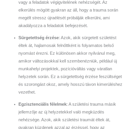
vagy a feladatok végigvitelének nehézségét. Az
elkerülés mögött gyakran az áll, hogy a trauma során
megélt stressz újraélését próbálják elkerülni, ami
akadályozza a feladatok befejezését.
Sürgetettség érzése
: Azok, akik sürgetett születést
éltek át, hajlamosak felnőttként is folyamatos belső
nyomást érezni. Ez különösen akkor nyilvánul meg,
amikor változásokkal kell szembenézniük, például új
munkahelyi projektek, pozícióváltás vagy váratlan
helyzetek során. Ez a sürgetettség érzése feszültséget
és szorongást okoz, amely hosszú távon kimerüléshez
vezethet.
Egzisztenciális félelmek
: A születési trauma másik
jellemzője az új helyzetekkel való megküzdés
nehézsége. Azok, akik születési traumát éltek át,
gyakran küzdenek azzal az érzéssel, hogy az