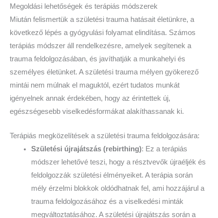
Megoldási lehetőségek és terápiás módszerek
Miután felismertük a születési trauma hatásait életünkre, a
következő lépés a gyógyulási folyamat elindítása. Számos
terápiás módszer áll rendelkezésre, amelyek segítenek a
trauma feldolgozásában, és javíthatják a munkahelyi és
személyes életünket. A születési trauma mélyen gyökerező
mintái nem múlnak el maguktól, ezért tudatos munkát
igényelnek annak érdekében, hogy az érintettek új,
egészségesebb viselkedésformákat alakíthassanak ki.
Terápiás megközelítések a születési trauma feldolgozására:
Születési újrajátszás (rebirthing)
: Ez a terápiás
módszer lehetővé teszi, hogy a résztvevők újraéljék és
feldolgozzák születési élményeiket. A terápia során
mély érzelmi blokkok oldódhatnak fel, ami hozzájárul a
trauma feldolgozásához és a viselkedési minták
megváltoztatásához. A születési újrajátszás során a