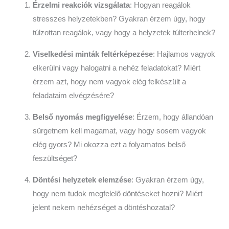
Érzelmi reakciók vizsgálata
: Hogyan reagálok
stresszes helyzetekben? Gyakran érzem úgy, hogy
túlzottan reagálok, vagy hogy a helyzetek túlterhelnek?
Viselkedési minták feltérképezése
: Hajlamos vagyok
elkerülni vagy halogatni a nehéz feladatokat? Miért
érzem azt, hogy nem vagyok elég felkészült a
feladataim elvégzésére?
Belső nyomás megfigyelése
: Érzem, hogy állandóan
sürgetnem kell magamat, vagy hogy sosem vagyok
elég gyors? Mi okozza ezt a folyamatos belső
feszültséget?
Döntési helyzetek elemzése
: Gyakran érzem úgy,
hogy nem tudok megfelelő döntéseket hozni? Miért
jelent nekem nehézséget a döntéshozatal?