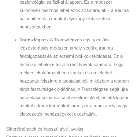
pszichológiai és fizikai állapotot. Ez a módszer
különösen hasznos lehet azok számára, akik a trauma
hatásait érzik a munkahelyi vagy életvezetési
nehézségekben.
Transzlégzés
: A
Transzlégzés
egy speciális
légzésterápiás módszer, amely segíti a trauma
feldolgozását és az érzelmi blokkok feloldását. Ez a
technika lehetővé teszi a résztvevők számára, hogy
mélyen elraktározott érzelmeket és emlékeket
hozzanak felszínre a tudatalattiból, miközben a testben
tárolt feszültségek oldódnak. A Transzlégzés segít újra
összekapcsolódni a saját érzelmeinkkel, és átdolgozni
azokat a korai traumákat, amelyek a munkahelyi vagy
életvezetési nehézségeket okozhatják.
Sikertörténetek és hosszú távú javulás