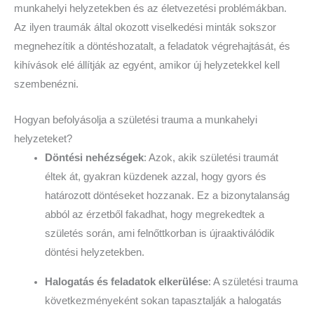
munkahelyi helyzetekben és az életvezetési problémákban.
Az ilyen traumák által okozott viselkedési minták sokszor
megnehezítik a döntéshozatalt, a feladatok végrehajtását, és
kihívások elé állítják az egyént, amikor új helyzetekkel kell
szembenézni.
Hogyan befolyásolja a születési trauma a munkahelyi
helyzeteket?
Döntési nehézségek
: Azok, akik születési traumát
éltek át, gyakran küzdenek azzal, hogy gyors és
határozott döntéseket hozzanak. Ez a bizonytalanság
abból az érzetből fakadhat, hogy megrekedtek a
születés során, ami felnőttkorban is újraaktiválódik
döntési helyzetekben.
Halogatás és feladatok elkerülése
: A születési trauma
következményeként sokan tapasztalják a halogatás