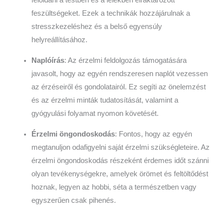
feloldani a testben és a lélekben elraktározott
feszültségeket. Ezek a technikák hozzájárulnak a
stresszkezeléshez és a belső egyensúly
helyreállításához.
Naplóírás
: Az érzelmi feldolgozás támogatására
javasolt, hogy az egyén rendszeresen naplót vezessen
az érzéseiről és gondolatairól. Ez segíti az önelemzést
és az érzelmi minták tudatosítását, valamint a
gyógyulási folyamat nyomon követését.
Érzelmi öngondoskodás
: Fontos, hogy az egyén
megtanuljon odafigyelni saját érzelmi szükségleteire. Az
érzelmi öngondoskodás részeként érdemes időt szánni
olyan tevékenységekre, amelyek örömet és feltöltődést
hoznak, legyen az hobbi, séta a természetben vagy
egyszerűen csak pihenés.