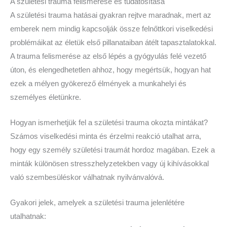
A születési trauma felismerése és tudatosítása
A születési trauma hatásai gyakran rejtve maradnak, mert az
emberek nem mindig kapcsolják össze felnőttkori viselkedési
problémáikat az életük első pillanataiban átélt tapasztalatokkal.
A trauma felismerése az első lépés a gyógyulás felé vezető
úton, és elengedhetetlen ahhoz, hogy megértsük, hogyan hat
ezek a mélyen gyökerező élmények a munkahelyi és
személyes életünkre.
Hogyan ismerhetjük fel a születési trauma okozta mintákat?
Számos viselkedési minta és érzelmi reakció utalhat arra,
hogy egy személy születési traumát hordoz magában. Ezek a
minták különösen stresszhelyzetekben vagy új kihívásokkal
való szembesüléskor válhatnak nyilvánvalóvá.
Gyakori jelek, amelyek a születési trauma jelenlétére
utalhatnak: