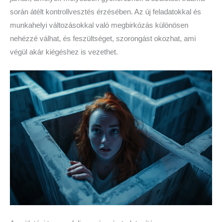
során átélt kontrollvesztés érzésében. Az új feladatokkal és
munkahelyi változásokkal való megbirkózás különösen
nehézzé válhat, és feszültséget, szorongást okozhat, ami
végül akár kiégéshez is vezethet.