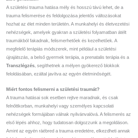
A születési trauma hatása mély és hosszú távú lehet, de a
trauma felismerése és feldolgozása jelentős változásokat
hozhat az élet minden területén. A munkahelyi és életvezetési
nehézségek, amelyek gyakran a születési folyamatban átélt
traumákból fakadnak, felismerhetőek és kezelhetőek. A
megfelelő terápiás módszerek, mint például a születési
újrajátszás, a belső gyermek terápia, a prenatalis terápia és a
Transzlégzés
, segíthetnek a mélyen gyökerező blokkok
feloldásában, ezáltal javítva az egyén életminőségét.
Miért fontos felismerni a születési traumát?
A trauma hatásai sok esetben rejtve maradnak, és csak
felnőttkorban, munkahelyi vagy személyes kapcsolati
nehézségek formájában válnak nyilvánvalóvá. A felismerés az
első lépés ahhoz, hogy tudatosan dolgozzunk a megoldáson.
Amint az egyén ráébred a trauma eredetére, elkezdheti annak