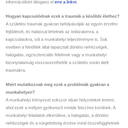
információkért látogass el
erre a linkre
.
Hogyan kapcsolódnak ezek a traumák a későbbi élethez?
A születési traumák gyakran befolyásolják az egyén érzelmi
fejlődését, és hatással lehetnek az önbizalomra, a
kapcsolatokra, sőt a munkahelyi teljesítményre is. Sok
esetben a felnőttek által tapasztalt döntési nehézségek,
halogatás, egzisztenciális félelmek vagy a munkahelyi
bizonytalanság visszavezethetők a születés során átélt
traumákra.
Miért mutatkoznak meg ezek a problémák gyakran a
munkahelyen?
A munkahelyi környezet sokszor olyan helyzeteket teremt,
ahol ezek a mélyen gyökerező minták felszínre kerülnek. A
munkahelyi feladatok elkerülése, a halogatás, a döntési
nehézségek és a sürgetettség érzése mind összefügghetnek