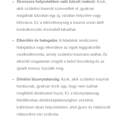
Stresszes helyzetekben való túlzott reakció
: Azok,
akik születési traumát szenvedtek el, gyakran
reagálnak túlzottan egy új, váratlan helyzetre vagy
kihívásra. Ez a túlérzékenység a trauma során átélt
kontrollvesztés érzéséből fakadhat.
Elkerülés és halogatás
: A feladatok rendszeres
halogatása vagy elkerülése az egyik leggyakoribb
viselkedésminta, amely születési traumára utalhat. Az
elkerülő magatartás mögött a belső feszültség és az
újraélt stressz húzódik meg.
Döntési bizonytalanság
: Azok, akik születési traumát
hordoznak, gyakran érzik úgy, hogy nem tudnak
megfelelő döntéseket hozni. Ez a bizonytalanság
felnőttkorban döntésképtelenséghez vezethet,
különösen olyan helyzetekben, ahol gyors és határozott
válaszokra van szükség.