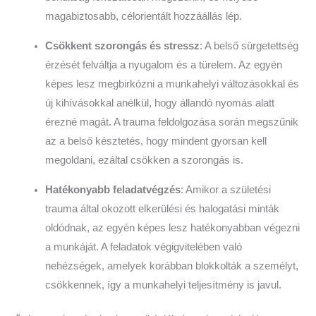
magabiztosabb, célorientált hozzáállás lép.
Csökkent szorongás és stressz
: A belső sürgetettség
érzését felváltja a nyugalom és a türelem. Az egyén
képes lesz megbirkózni a munkahelyi változásokkal és
új kihívásokkal anélkül, hogy állandó nyomás alatt
érezné magát. A trauma feldolgozása során megszűnik
az a belső késztetés, hogy mindent gyorsan kell
megoldani, ezáltal csökken a szorongás is.
Hatékonyabb feladatvégzés
: Amikor a születési
trauma által okozott elkerülési és halogatási minták
oldódnak, az egyén képes lesz hatékonyabban végezni
a munkáját. A feladatok végigvitelében való
nehézségek, amelyek korábban blokkolták a személyt,
csökkennek, így a munkahelyi teljesítmény is javul.