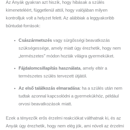
Az Anyák gyakran azt hiszik, hogy hibásak a szülés
kimeneteléért, függetlenül attól, hogy valójában milyen
kontrolljuk volt a helyzet felett. Az alábbiak a leggyakoribb
bűntudat-források:
Császármetszés
vagy sürgősségi beavatkozás
szükségessége, amely miatt úgy érezhetik, hogy nem
„természetes” módon hozták világra gyermeküket.
Fájdalomcsillapítás használata
, amely eltér a
természetes szülés tervezett útjától.
Az első találkozás elmaradása
: ha a szülés után nem
tudtak azonnal kapcsolódni a gyermekükhöz, például
orvosi beavatkozások miatt.
Ezek a tényezők erős érzelmi reakciókat válthatnak ki, és az
Anyák úgy érezhetik, hogy nem elég jók, ami növeli az érzelmi