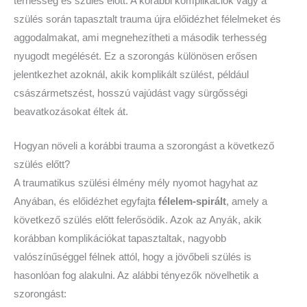
terhesség és szülés előtt. A korábbi komplikációk vagy a
szülés során tapasztalt trauma újra előidézhet félelmeket és
aggodalmakat, ami megnehezítheti a második terhesség
nyugodt megélését. Ez a szorongás különösen erősen
jelentkezhet azoknál, akik komplikált szülést, például
császármetszést, hosszú vajúdást vagy sürgősségi
beavatkozásokat éltek át.
Hogyan növeli a korábbi trauma a szorongást a következő
szülés előtt?
A traumatikus szülési élmény mély nyomot hagyhat az
Anyában, és előidézhet egyfajta
félelem-spirált
, amely a
következő szülés előtt felerősödik. Azok az Anyák, akik
korábban komplikációkat tapasztaltak, nagyobb
valószínűséggel félnek attól, hogy a jövőbeli szülés is
hasonlóan fog alakulni. Az alábbi tényezők növelhetik a
szorongást: