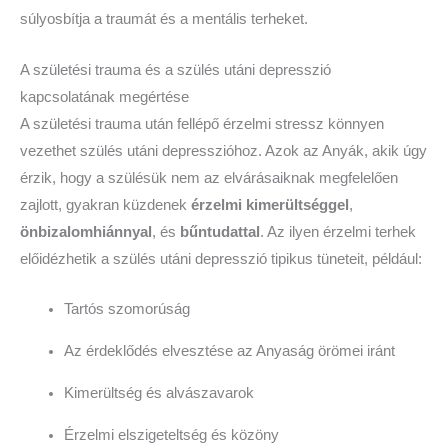
súlyosbítja a traumát és a mentális terheket.
A születési trauma és a szülés utáni depresszió
kapcsolatának megértése
A születési trauma után fellépő érzelmi stressz könnyen
vezethet szülés utáni depresszióhoz. Azok az Anyák, akik úgy
érzik, hogy a szülésük nem az elvárásaiknak megfelelően
zajlott, gyakran küzdenek
érzelmi kimerültséggel
,
önbizalomhiánnyal
, és
bűntudattal
. Az ilyen érzelmi terhek
előidézhetik a szülés utáni depresszió tipikus tüneteit, például:
Tartós szomorúság
Az érdeklődés elvesztése az Anyaság örömei iránt
Kimerültség és alvászavarok
Érzelmi elszigeteltség és közöny