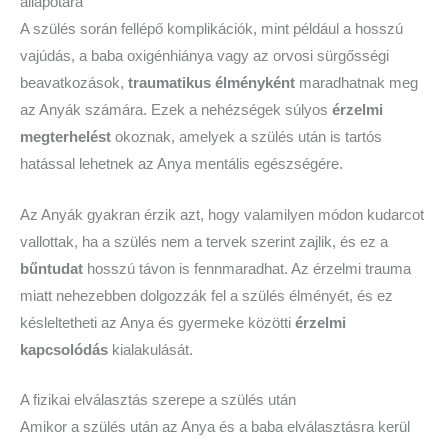
állapotára
A szülés során fellépő komplikációk, mint például a hosszú
vajúdás, a baba oxigénhiánya vagy az orvosi sürgősségi
beavatkozások,
traumatikus élményként
maradhatnak meg
az Anyák számára. Ezek a nehézségek súlyos
érzelmi
megterhelést
okoznak, amelyek a szülés után is tartós
hatással lehetnek az Anya mentális egészségére.
Az Anyák gyakran érzik azt, hogy valamilyen módon kudarcot
vallottak, ha a szülés nem a tervek szerint zajlik, és ez a
bűntudat
hosszú távon is fennmaradhat. Az érzelmi trauma
miatt nehezebben dolgozzák fel a szülés élményét, és ez
késleltetheti az Anya és gyermeke közötti
érzelmi
kapcsolódás
kialakulását.
A fizikai elválasztás szerepe a szülés után
Amikor a szülés után az Anya és a baba elválasztásra kerül