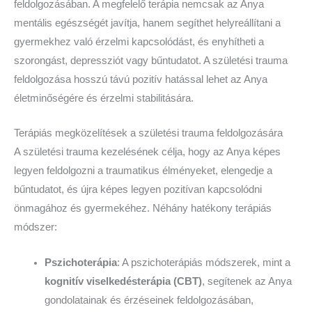
feldolgozásában. A megfelelő terápia nemcsak az Anya
mentális egészségét javítja, hanem segíthet helyreállítani a
gyermekhez való érzelmi kapcsolódást, és enyhítheti a
szorongást, depressziót vagy bűntudatot. A születési trauma
feldolgozása hosszú távú pozitív hatással lehet az Anya
életminőségére és érzelmi stabilitására.
Terápiás megközelítések a születési trauma feldolgozására
A születési trauma kezelésének célja, hogy az Anya képes
legyen feldolgozni a traumatikus élményeket, elengedje a
bűntudatot, és újra képes legyen pozitívan kapcsolódni
önmagához és gyermekéhez. Néhány hatékony terápiás
módszer:
Pszichoterápia
: A pszichoterápiás módszerek, mint a
kognitív viselkedésterápia (CBT)
, segítenek az Anya
gondolatainak és érzéseinek feldolgozásában,