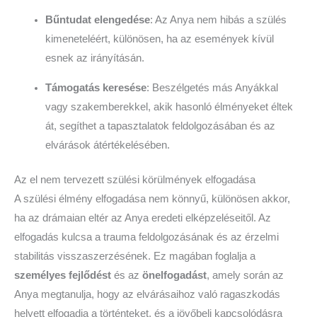
Bűntudat elengedése
: Az Anya nem hibás a szülés
kimeneteléért, különösen, ha az események kívül
esnek az irányításán.
Támogatás keresése
: Beszélgetés más Anyákkal
vagy szakemberekkel, akik hasonló élményeket éltek
át, segíthet a tapasztalatok feldolgozásában és az
elvárások átértékelésében.
Az el nem tervezett szülési körülmények elfogadása
A szülési élmény elfogadása nem könnyű, különösen akkor,
ha az drámaian eltér az Anya eredeti elképzeléseitől. Az
elfogadás kulcsa a trauma feldolgozásának és az érzelmi
stabilitás visszaszerzésének. Ez magában foglalja a
személyes fejlődést
és az
önelfogadást
, amely során az
Anya megtanulja, hogy az elvárásaihoz való ragaszkodás
helyett elfogadja a történteket, és a jövőbeli kapcsolódásra