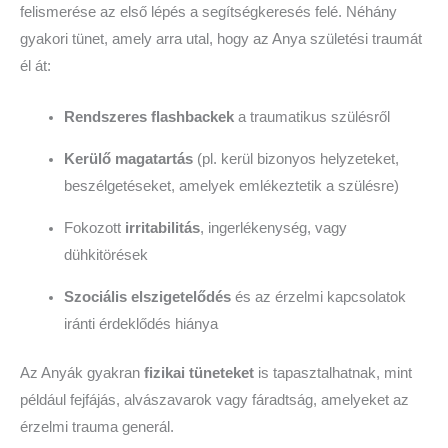
felismerése az első lépés a segítségkeresés felé. Néhány
gyakori tünet, amely arra utal, hogy az Anya születési traumát
él át:
Rendszeres flashbackek
a traumatikus szülésről
Kerülő magatartás
(pl. kerül bizonyos helyzeteket,
beszélgetéseket, amelyek emlékeztetik a szülésre)
Fokozott
irritabilitás
, ingerlékenység, vagy
dühkitörések
Szociális elszigetelődés
és az érzelmi kapcsolatok
iránti érdeklődés hiánya
Az Anyák gyakran
fizikai tüneteket
is tapasztalhatnak, mint
például fejfájás, alvászavarok vagy fáradtság, amelyeket az
érzelmi trauma generál.