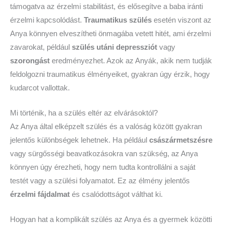
támogatva az érzelmi stabilitást, és elősegítve a baba iránti
érzelmi kapcsolódást.
Traumatikus szülés
esetén viszont az
Anya könnyen elveszítheti önmagába vetett hitét, ami érzelmi
zavarokat, például
szülés utáni depressziót
vagy
szorongást
eredményezhet. Azok az Anyák, akik nem tudják
feldolgozni traumatikus élményeiket, gyakran úgy érzik, hogy
kudarcot vallottak.
Mi történik, ha a szülés eltér az elvárásoktól?
Az Anya által elképzelt szülés és a valóság között gyakran
jelentős különbségek lehetnek. Ha például
császármetszésre
vagy sürgősségi beavatkozásokra van szükség, az Anya
könnyen úgy érezheti, hogy nem tudta kontrollálni a saját
testét vagy a szülési folyamatot. Ez az élmény jelentős
érzelmi fájdalmat
és csalódottságot válthat ki.
Hogyan hat a komplikált szülés az Anya és a gyermek közötti