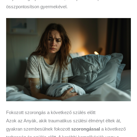
összpontosítson gyermekével.
Fokozott szorongás a következő szülés előtt
Azok az Anyák, akik traumatikus szülési élményt éltek át,
gyakran szembesülnek fokozott
szorongással
a következő