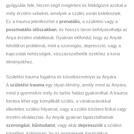
gyógyulás felé, hiszen segít megérteni és feldolgozni azokat a
mély érzelmi sebeket, amelyek a szülés során keletkeztek.
Ez a trauma jelentkezhet a
prenatális
, a születési vagy a
posztnatális időszakban
, és hosszú távon befolyásolhatja az
Anya érzelmi stabilitását. Gyakran előfordul, hogy az Anyák
felnőttkori problémái, mint a szorongás, depresszió, vagy a
kapcsolati nehézségek, visszavezethetők ezekhez a korai
élményekhez.
Születési trauma fogalma és következményei az Anyára
A
születési trauma
egy olyan élmény, amely mind az Anyára,
mind a gyermekre mély és tartós hatást gyakorolhat. A trauma
forrása lehet egy komplikált szülés, a várakozásokkal
ellentétes szülési folyamat, vagy a szülés közbeni fizikai vagy
érzelmi elválasztás. Az Anyák gyakran tapasztalhatnak
szorongást
,
bűntudatot
, vagy akár
depressziót
a szülést
követően, különösen, ha az események traumatikus