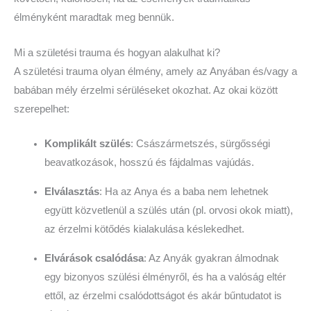
élményként maradtak meg bennük.
Mi a születési trauma és hogyan alakulhat ki?
A születési trauma olyan élmény, amely az Anyában és/vagy a
babában mély érzelmi sérüléseket okozhat. Az okai között
szerepelhet:
Komplikált szülés
: Császármetszés, sürgősségi
beavatkozások, hosszú és fájdalmas vajúdás.
Elválasztás
: Ha az Anya és a baba nem lehetnek
együtt közvetlenül a szülés után (pl. orvosi okok miatt),
az érzelmi kötődés kialakulása késlekedhet.
Elvárások csalódása
: Az Anyák gyakran álmodnak
egy bizonyos szülési élményről, és ha a valóság eltér
ettől, az érzelmi csalódottságot és akár bűntudatot is