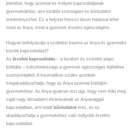
jelenthet, hogy azonnal és mélyen kapcsolódjanak
gyermekükhöz, ami további szorongást és bűntudatot
eredményezhet. Ez a helyzet hosszú távon hatással lehet
mind az Anya, mind a gyermek érzelmi egészségére.
Hogyan befolyásolja a születési trauma az Anya és gyermeke
közötti kapcsolódást?
Az
érzelmi kapcsolódás
– a bizalom és szeretet alapú
kötődés – kulcsfontosságú a gyermek egészséges fejlődése
szempontjából. A traumatikus szülés azonban
megakadályozhatja, hogy az Anya azonnal kötődjön
gyermekéhez. Az Anya gyakran érzi úgy, hogy nem felel meg
saját vagy társadalmi elvárásainak az Anyasággal
kapcsolatban, ami miatt
bűntudatot
érez, és ez
akadályozhatja a gyermekéhez való mélyebb érzelmi
kapcsolódást.