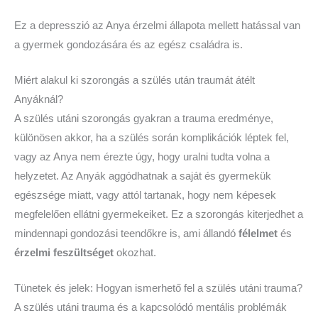
Ez a depresszió az Anya érzelmi állapota mellett hatással van
a gyermek gondozására és az egész családra is.
Miért alakul ki szorongás a szülés után traumát átélt
Anyáknál?
A szülés utáni szorongás gyakran a trauma eredménye,
különösen akkor, ha a szülés során komplikációk léptek fel,
vagy az Anya nem érezte úgy, hogy uralni tudta volna a
helyzetet. Az Anyák aggódhatnak a saját és gyermekük
egészsége miatt, vagy attól tartanak, hogy nem képesek
megfelelően ellátni gyermekeiket. Ez a szorongás kiterjedhet a
mindennapi gondozási teendőkre is, ami állandó
félelmet
és
érzelmi feszültséget
okozhat.
Tünetek és jelek: Hogyan ismerhető fel a szülés utáni trauma?
A szülés utáni trauma és a kapcsolódó mentális problémák