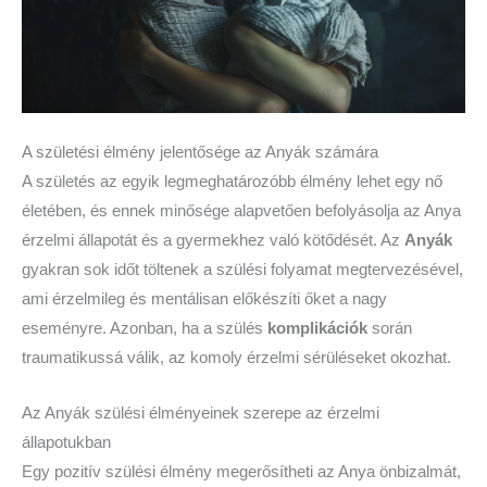
A születési élmény jelentősége az Anyák számára
A születés az egyik legmeghatározóbb élmény lehet egy nő
életében, és ennek minősége alapvetően befolyásolja az Anya
érzelmi állapotát és a gyermekhez való kötődését. Az
Anyák
gyakran sok időt töltenek a szülési folyamat megtervezésével,
ami érzelmileg és mentálisan előkészíti őket a nagy
eseményre. Azonban, ha a szülés
komplikációk
során
traumatikussá válik, az komoly érzelmi sérüléseket okozhat.
Az Anyák szülési élményeinek szerepe az érzelmi
állapotukban
Egy pozitív szülési élmény megerősítheti az Anya önbizalmát,