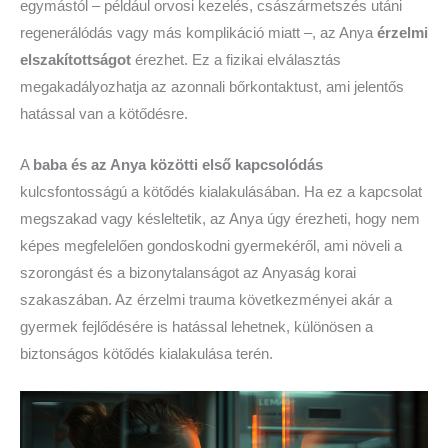
egymástól – például orvosi kezelés, császármetszés utáni
regenerálódás vagy más komplikáció miatt –, az Anya
érzelmi
elszakítottságot
érezhet. Ez a fizikai elválasztás
megakadályozhatja az azonnali bőrkontaktust, ami jelentős
hatással van a kötődésre.
A
baba és az Anya közötti első kapcsolódás
kulcsfontosságú a kötődés kialakulásában. Ha ez a kapcsolat
megszakad vagy késleltetik, az Anya úgy érezheti, hogy nem
képes megfelelően gondoskodni gyermekéről, ami növeli a
szorongást és a bizonytalanságot az Anyaság korai
szakaszában. Az érzelmi trauma következményei akár a
gyermek fejlődésére is hatással lehetnek, különösen a
biztonságos kötődés kialakulása terén.