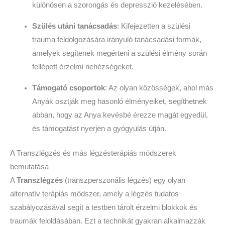
különösen a szorongás és depresszió kezelésében.
Szülés utáni tanácsadás
: Kifejezetten a szülési
trauma feldolgozására irányuló tanácsadási formák,
amelyek segítenek megérteni a szülési élmény során
fellépett érzelmi nehézségeket.
Támogató csoportok
: Az olyan közösségek, ahol más
Anyák osztják meg hasonló élményeiket, segíthetnek
abban, hogy az Anya kevésbé érezze magát egyedül,
és támogatást nyerjen a gyógyulás útján.
A Transzlégzés és más légzésterápiás módszerek
bemutatása
A
Transzlégzés
(transzperszonális légzés) egy olyan
alternatív terápiás módszer, amely a légzés tudatos
szabályozásával segít a testben tárolt érzelmi blokkok és
traumák feloldásában. Ezt a technikát gyakran alkalmazzák