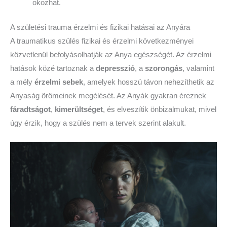
okozhat.
A születési trauma érzelmi és fizikai hatásai az Anyára
A traumatikus szülés fizikai és érzelmi következményei
közvetlenül befolyásolhatják az Anya egészségét. Az érzelmi
hatások közé tartoznak a
depresszió
, a
szorongás
, valamint
a mély
érzelmi sebek
, amelyek hosszú távon nehezíthetik az
Anyaság örömeinek megélését. Az Anyák gyakran éreznek
fáradtságot
,
kimerültséget
, és elveszítik önbizalmukat, mivel
úgy érzik, hogy a szülés nem a tervek szerint alakult.