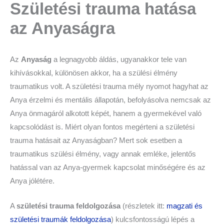
Születési trauma hatása
az Anyaságra
Az
Anyaság
a legnagyobb áldás, ugyanakkor tele van
kihívásokkal, különösen akkor, ha a szülési élmény
traumatikus volt. A születési trauma mély nyomot hagyhat az
Anya érzelmi és mentális állapotán, befolyásolva nemcsak az
Anya önmagáról alkotott képét, hanem a gyermekével való
kapcsolódást is. Miért olyan fontos megérteni a születési
trauma hatásait az Anyaságban? Mert sok esetben a
traumatikus szülési élmény, vagy annak emléke, jelentős
hatással van az Anya-gyermek kapcsolat minőségére és az
Anya jólétére.
A
születési trauma feldolgozása
(részletek itt:
magzati és
születési traumák feldolgozása
) kulcsfontosságú lépés a