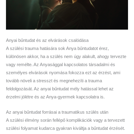
Anyai bűntudat és az elvárások csalódása
A szülési trauma hatására sok Anya bűntudatot érez,
különösen akkor, ha a szülés nem úgy alakult, ahogy tervezte
vagy remélte. Az Anyasággal kapcsolatos társadalmi és
személyes elvárások nyomása fokozza ezt az érzést, ami
tovább növeli a stresszt és megnehezíti a trauma
feldolgozását. Az anyai bűntudat mély hatással lehet az
érzelmi jólétre és az Anya-gyermek kapcsolatra is.
Az anyai bűntudat forrásai a traumatikus szülés után
A szülési élmény során fellépő komplikációk vagy a tervezett
szülési folyamat kudarca gyakran kiváltja a bűntudat érzését.