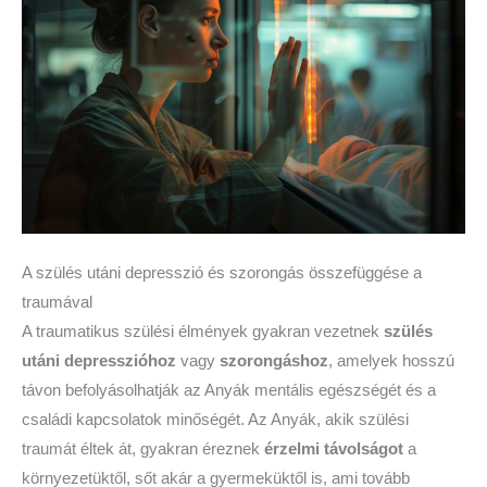
A szülés utáni depresszió és szorongás összefüggése a
traumával
A traumatikus szülési élmények gyakran vezetnek
szülés
utáni depresszióhoz
vagy
szorongáshoz
, amelyek hosszú
távon befolyásolhatják az Anyák mentális egészségét és a
családi kapcsolatok minőségét. Az Anyák, akik szülési
traumát éltek át, gyakran éreznek
érzelmi távolságot
a
környezetüktől, sőt akár a gyermeküktől is, ami tovább