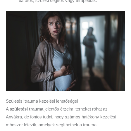
barátok, szülési segítők vagy terapeuták.
Születési trauma kezelési lehetőségei
A
születési trauma
jelentős érzelmi terheket róhat az
Anyákra, de fontos tudni, hogy számos hatékony kezelési
módszer létezik, amelyek segíthetnek a trauma