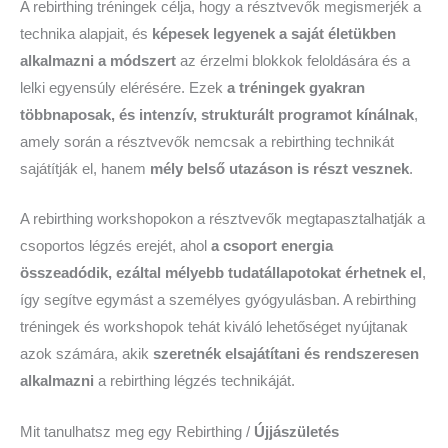
A rebirthing tréningek célja, hogy a résztvevők megismerjék a
technika alapjait, és
képesek legyenek a saját életükben
alkalmazni a módszert
az érzelmi blokkok feloldására és a
lelki egyensúly elérésére. Ezek
a tréningek gyakran
többnaposak, és intenzív, strukturált programot kínálnak
,
amely során a résztvevők nemcsak a rebirthing technikát
sajátítják el, hanem
mély belső utazáson is részt vesznek
.
A rebirthing workshopokon a résztvevők megtapasztalhatják a
csoportos légzés erejét, ahol
a csoport energia
összeadódik, ezáltal mélyebb tudatállapotokat érhetnek el
,
így segítve egymást a személyes gyógyulásban. A rebirthing
tréningek és workshopok tehát kiváló lehetőséget nyújtanak
azok számára, akik
szeretnék elsajátítani és rendszeresen
alkalmazni
a rebirthing légzés technikáját.
Mit tanulhatsz meg egy Rebirthing /
Újjászületés