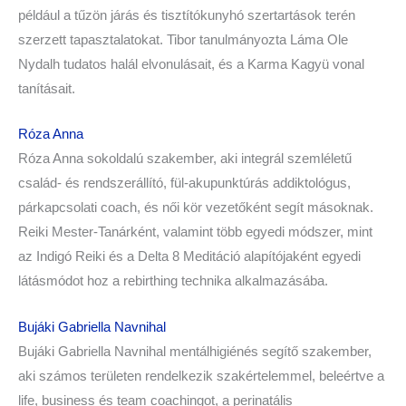
például a tűzön járás és tisztítókunyhó szertartások terén
szerzett tapasztalatokat. Tibor tanulmányozta Láma Ole
Nydalh tudatos halál elvonulásait, és a Karma Kagyü vonal
tanításait.
Róza Anna
Róza Anna sokoldalú szakember, aki integrál szemléletű
család- és rendszerállító, fül-akupunktúrás addiktológus,
párkapcsolati coach, és női kör vezetőként segít másoknak.
Reiki Mester-Tanárként, valamint több egyedi módszer, mint
az Indigó Reiki és a Delta 8 Meditáció alapítójaként egyedi
látásmódot hoz a rebirthing technika alkalmazásába.
Bujáki Gabriella Navnihal
Bujáki Gabriella Navnihal mentálhigiénés segítő szakember,
aki számos területen rendelkezik szakértelemmel, beleértve a
life, business és team coachingot, a perinatális