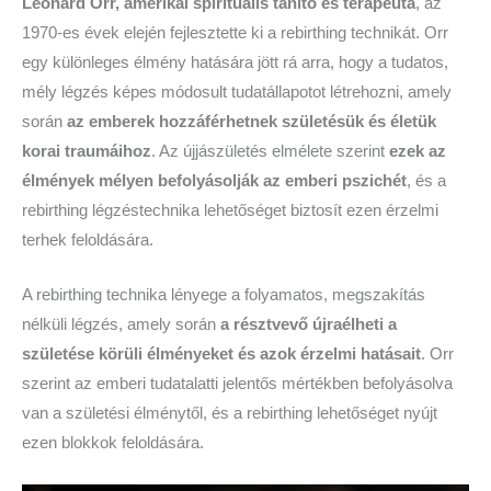
Leonard Orr, amerikai spirituális tanító és terapeuta
, az
1970-es évek elején fejlesztette ki a rebirthing technikát. Orr
egy különleges élmény hatására jött rá arra, hogy a tudatos,
mély légzés képes módosult tudatállapotot létrehozni, amely
során
az emberek hozzáférhetnek születésük és életük
korai traumáihoz
. Az újjászületés elmélete szerint
ezek az
élmények mélyen befolyásolják az emberi pszichét
, és a
rebirthing légzéstechnika lehetőséget biztosít ezen érzelmi
terhek feloldására.
A rebirthing technika lényege a folyamatos, megszakítás
nélküli légzés, amely során
a résztvevő újraélheti a
születése körüli élményeket és azok érzelmi hatásait
. Orr
szerint az emberi tudatalatti jelentős mértékben befolyásolva
van a születési élménytől, és a rebirthing lehetőséget nyújt
ezen blokkok feloldására.