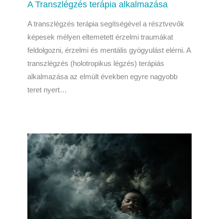
A Transzlégzés terápia alkalmazása
A transzlégzés terápia segítségével a résztvevők
képesek mélyen eltemetett érzelmi traumákat
feldolgozni, érzelmi és mentális gyógyulást elérni. A
transzlégzés (holotropikus légzés) terápiás
alkalmazása az elmúlt években egyre nagyobb
teret nyert…