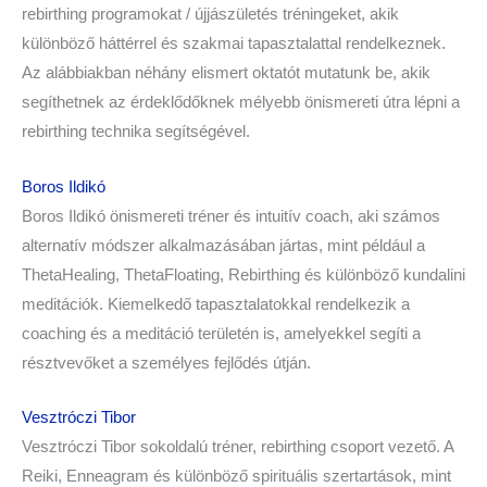
rebirthing programokat / újjászületés tréningeket, akik
különböző háttérrel és szakmai tapasztalattal rendelkeznek.
Az alábbiakban néhány elismert oktatót mutatunk be, akik
segíthetnek az érdeklődőknek mélyebb önismereti útra lépni a
rebirthing technika segítségével.
Boros Ildikó
Boros Ildikó önismereti tréner és intuitív coach, aki számos
alternatív módszer alkalmazásában jártas, mint például a
ThetaHealing, ThetaFloating, Rebirthing és különböző kundalini
meditációk. Kiemelkedő tapasztalatokkal rendelkezik a
coaching és a meditáció területén is, amelyekkel segíti a
résztvevőket a személyes fejlődés útján.
Vesztróczi Tibor
Vesztróczi Tibor sokoldalú tréner, rebirthing csoport vezető. A
Reiki, Enneagram és különböző spirituális szertartások, mint