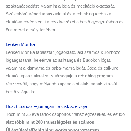
szaktanácsadást, valamint a jóga és meditáció oktatását.
Széleskörű tréneri tapasztalatai és a rebirthing technika
oktatása révén segíti a résztvevőket a belső gyógyulásban és
önismeret elmélyítésében.
Lenkefi Mónika
Lenkefi Mónika tapasztalt jógaoktató, aki számos különböző
jógaágat tanít, beleértve az ashtanga és Budokon jógát,
valamint a kismama és baba-mama jógát. Jóga és csikung
oktatói tapasztalataival is támogatja a rebirthing program
résztvevőit, hogy mélyebb kapcsolatot alakítsanak ki saját
belső világukkal.
Huszti Sándor – jómagam, a cikk szerzője
Több mint 25 éve tartok csoportos transzlégzéseket, és ez idő
alatt
több mint 200 transzlégzést és számos
Újjászületés/Rebirthing workshopot vezettem
.