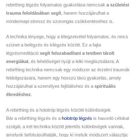
rebirthing légzés folyamatos gyakorlása nemcsak
a születési
trauma feloldásában segít
, hanem hozzájárulhat a
mindennapi stressz és szorongás csökkentéséhez is.
A technika lényege, hogy a lélegzetvétel folyamatos, és nincs
szünet a belégzés és kilégzés között. Ez a fajta
légzésmeditáció
segít felszabadítani a testben tárolt
energiákat
, és lehetőséget nyújt a lelki megtisztulásra. A
rebirthing technika nemcsak egy módszer az érzelmi traumák
feldolgozására, hanem egy hosszú távú gyakorlás, amely
hozzájárulhat a személyes fejlődéshez és a
spirituális
ébredéshez
.
A rebirthing és a holotróp légzés közötti különbségek
Bár a rebirthing légzés és a
holotróp légzés
is hasonló célokat
szolgál, a két technika között jelentős különbségek vannak,
amelyek befolyásolhatják, hogy ki melyik módszert választja: