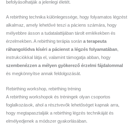
befolyásolhatják a jelenlegi életét.
A rebirthing technika különlegessége, hogy folyamatos légzést
alkalmaz, amely lehetővé teszi a páciens számára, hogy
mélyebbre ásson a tudatalattijában tárolt emlékekben és
érzelmekben. A rebirthing terápia során
a terapeuta
ráhangolódva kíséri a pácienst a légzés folyamatában
,
instrukciókkal látja el, valamint támogatja abban, hogy
szembenézzen a mélyen gyökerező érzelmi fájdalommal
és megkönnyítse annak feldolgozását.
Rebirthing workshop, rebirthing tréning
A rebirthing workshopok és tréningek olyan csoportos
foglalkozások, ahol a résztvevők lehetőséget kapnak arra,
hogy megtapasztalják a rebirthing légzés technikáját és
elmélyedjenek a módszer gyakorlásában.