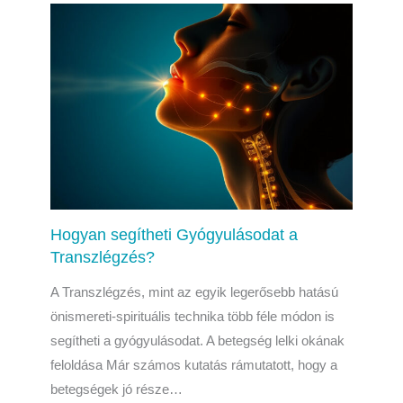
Hogyan segítheti Gyógyulásodat a
Transzlégzés?
A Transzlégzés, mint az egyik legerősebb hatású
önismereti-spirituális technika több féle módon is
segítheti a gyógyulásodat. A betegség lelki okának
feloldása Már számos kutatás rámutatott, hogy a
betegségek jó része…