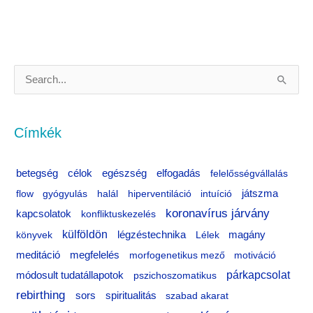
S
e
a
Címkék
r
c
célok
egészség
betegség
elfogadás
felelősségvállalás
h
flow
gyógyulás
halál
hiperventiláció
intuíció
játszma
f
koronavírus járvány
kapcsolatok
konfliktuskezelés
o
külföldön
könyvek
légzéstechnika
Lélek
magány
r
meditáció
megfelelés
morfogenetikus mező
motiváció
:
párkapcsolat
módosult tudatállapotok
pszichoszomatikus
rebirthing
sors
spiritualitás
szabad akarat