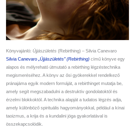
Könyvajánló:
Újjászületés
(Rebirthing) – Silvia Canevaro
Silvia Canevaro
„Újjászületés” (Rebirthing)
című könyve egy
alapos és mélyreható útmutató a rebirthing légzéstechnika
megismeréséhez. A könyv az ősi gyökerekkel rendelkező
pránajáma egyik modern formáját, a rebirthinget mutatja be,
amely segít megszabadulni a destruktív gondolatoktól és
érzelmi blokkoktól. A technika alapját a tudatos légzés adja,
amely különböző spirituális hagyományokkal, például a kínai
taoizmus, a krija és a kundalini jóga gyakorlatával is
összekapcsolódik.