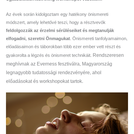
Az évek során kidolgoztam egy hatékony önismereti
módszert, amely lehetővé teszi, hogy a résztvevők
feldolgozzák az érzelmi sérüléseiket és megtanulják
elfogadni, szeretni Önmagukat
. Önismereti tanfolyamaimon,
előadásaimon és táborokban több ezer ember vett részt és
Rendszeresen
gyakorolta a légzés és önismeret technikáit.
meghívnak az Everness fesztiválra, Magyarország
legnagyobb tudatossági rendezvényére, ahol
előadásokat és workshopokat tartok.