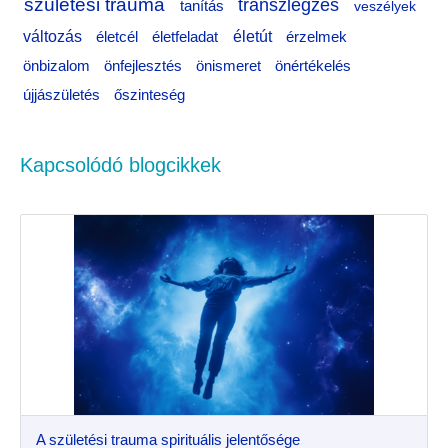
születési trauma
transzlégzés
tanítás
veszélyek
változás
életfeladat
életút
életcél
érzelmek
önértékelés
önbizalom
önfejlesztés
önismeret
újjászületés
őszinteség
Kapcsolódó blogcikkek
A születési trauma spirituális jelentősége