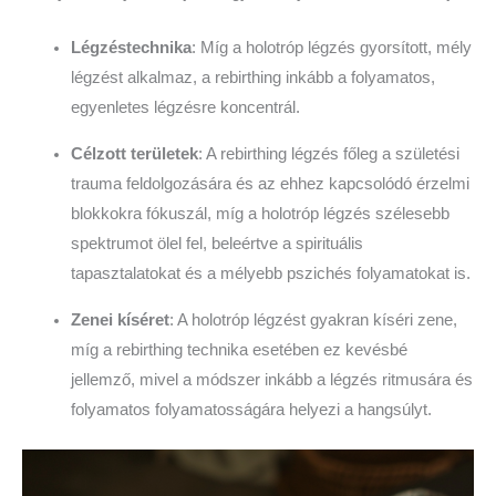
Légzéstechnika
: Míg a holotróp légzés gyorsított, mély
légzést alkalmaz, a rebirthing inkább a folyamatos,
egyenletes légzésre koncentrál.
Célzott területek
: A rebirthing légzés főleg a születési
trauma feldolgozására és az ehhez kapcsolódó érzelmi
blokkokra fókuszál, míg a holotróp légzés szélesebb
spektrumot ölel fel, beleértve a spirituális
tapasztalatokat és a mélyebb pszichés folyamatokat is.
Zenei kíséret
: A holotróp légzést gyakran kíséri zene,
míg a rebirthing technika esetében ez kevésbé
jellemző, mivel a módszer inkább a légzés ritmusára és
folyamatos folyamatosságára helyezi a hangsúlyt.