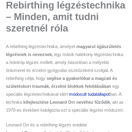
Rebirthing légzéstechnika
– Minden, amit tudni
szeretnél róla
A rebirthing légzéstechnika, amelyet
magyarul újjászületés
légzésnek is neveznek,
egy másik hatékony légzéstechnika
a holotróp légzés mellett, amely hasonlóan a mélyebb
önismeret és érzelmi gyógyulás eszközeként szolgál. A
rebirthing célja, hogy
segítse a gyakorlókat a magzati és
születéskori traumák, érzelmi blokkok feloldásában
egy
speciális légzéstechnikával elért
módosult tudatállapot
ban. A
technika
kifejlesztése Leonard Orr nevéhez fűződik
, aki az
1970-es években kidolgozta ezt a speciális légzési módszert.
Leonard Orr és a rebirthing légzés eredete