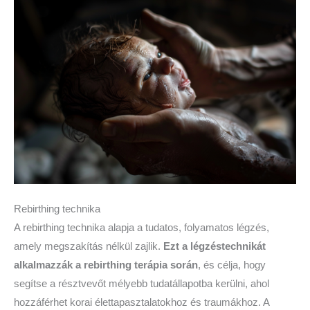
Rebirthing technika
A rebirthing technika alapja a tudatos, folyamatos légzés,
amely megszakítás nélkül zajlik.
Ezt a légzéstechnikát
alkalmazzák a rebirthing terápia során
, és célja, hogy
segítse a résztvevőt mélyebb tudatállapotba kerülni, ahol
hozzáférhet korai élettapasztalatokhoz és traumákhoz. A