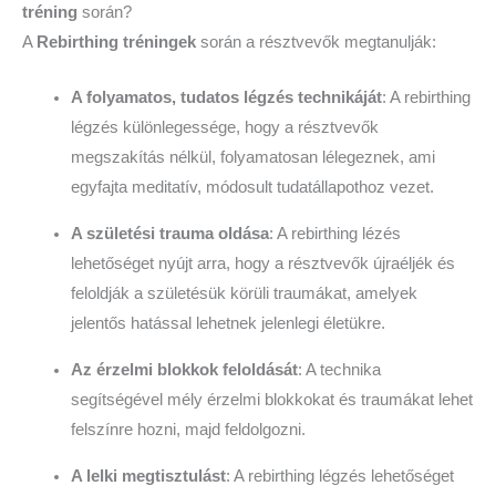
tréning
során?
A
Rebirthing tréningek
során a résztvevők megtanulják:
A folyamatos, tudatos légzés technikáját
: A rebirthing
légzés különlegessége, hogy a résztvevők
megszakítás nélkül, folyamatosan lélegeznek, ami
egyfajta meditatív, módosult tudatállapothoz vezet.
A születési trauma oldása
: A rebirthing lézés
lehetőséget nyújt arra, hogy a résztvevők újraéljék és
feloldják a születésük körüli traumákat, amelyek
jelentős hatással lehetnek jelenlegi életükre.
Az érzelmi blokkok feloldását
: A technika
segítségével mély érzelmi blokkokat és traumákat lehet
felszínre hozni, majd feldolgozni.
A lelki megtisztulást
: A rebirthing légzés lehetőséget