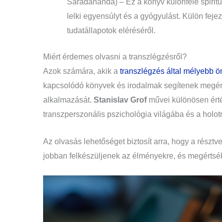
Saradananda) – Ez a könyv különféle spiritu
lelki egyensúlyt és a gyógyulást. Külön feje
tudatállapotok eléréséről.
Miért érdemes olvasni a transzlégzésről?
Azok számára, akik a
transzlégzés által mélyebb ö
kapcsolódó könyvek és irodalmak segítenek megért
alkalmazását.
Stanislav Grof
művei különösen érték
transzperszonális pszichológia világába és a holot
Az olvasás lehetőséget biztosít arra, hogy a részt
jobban felkészüljenek az élményekre, és megértsék