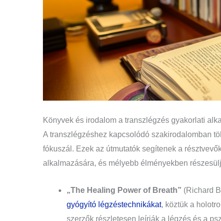
Könyvek és irodalom a transzlégzés gyakorlati alk
A transzlégzéshez kapcsolódó szakirodalomban több
fókuszál. Ezek az útmutatók segítenek a résztvevő
alkalmazására, és mélyebb élményekben részesül
„The Healing Power of Breath”
(Richard B
gyógyító légzéstechnikákat
, köztük a holot
szerzők részletesen leírják a légzés és a psz