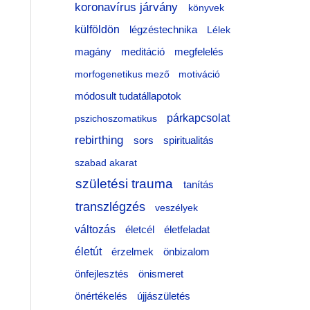
koronavírus járvány
könyvek
külföldön
légzéstechnika
Lélek
meditáció
magány
megfelelés
morfogenetikus mező
motiváció
módosult tudatállapotok
párkapcsolat
pszichoszomatikus
rebirthing
sors
spiritualitás
szabad akarat
születési trauma
tanítás
transzlégzés
veszélyek
változás
életfeladat
életcél
életút
érzelmek
önbizalom
önfejlesztés
önismeret
önértékelés
újjászületés