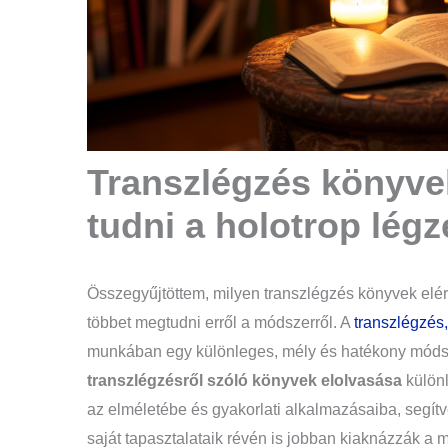
Transzlégzés könyvek
tudni a holotrop légz
Összegyűjtöttem, milyen
transzlégzés könyvek elé
többet megtudni erről a módszerről.
A
transzlégzés
munkában egy különleges, mély és hatékony módsz
transzlégzésről szóló könyvek elolvasása
különl
az elméletébe és gyakorlati alkalmazásaiba, segí
saját tapasztalataik révén is jobban kiaknázzák a 