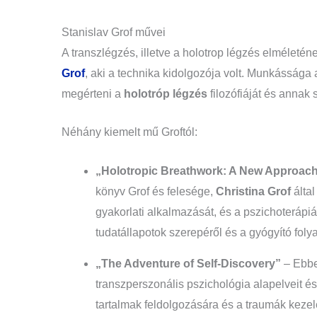
Stanislav Grof művei
A transzlégzés, illetve a holotrop légzés elméleté
Grof
, aki a technika kidolgozója volt. Munkássága
megérteni a
holotróp légzés
filozófiáját és annak
Néhány kiemelt mű Groftól:
„Holotropic Breathwork: A New Approach 
könyv Grof és felesége,
Christina Grof
által
gyakorlati alkalmazását, és a pszichoteráp
tudatállapotok szerepéről és a gyógyító foly
„The Adventure of Self-Discovery”
– Ebbe
transzperszonális pszichológia alapelveit és
tartalmak feldolgozására és a traumák kezel