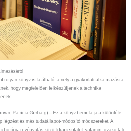
almazásáról
 olyan könyv is található, amely a gyakorlati alkalmazásra
knek, hogy megfelelően felkészüljenek a technika
jenek.
rown, Patricia Gerbarg) – Ez a könyv bemutatja a különféle
rop légzést és más tudatállapot-módosító módszereket. A
ichológiai gyógyulás közötti kapcsolatot, valamint gyakorlati