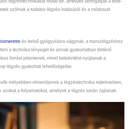
ális légzéstechnikákat mutat be, amelyek támogatják a testi-
zetek szólnak a tudatos légzés hatásáról és a módosult
nismeretre
és belső gyógyulásra vágynak, a transzlégzéshez
eni a technika lényegét és annak gyakorlatban történő
es forrást jelentenek, mivel betekintést nyújtanak a
rop légzés gyakorlati lehetőségeibe.
vevők mélyebben elmerüljenek a légzéstechnika rejtelmeiben,
 azokat a folyamatokat, amelyek a légzés során zajlanak.