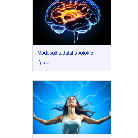
Módosult tudatállapotok 5
típusa