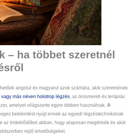
 – ha többet szeretnél
ésről
rhetőek angolul és magyarul azok számára, akik szeretnének
, vagy más néven holotrop légzés
, az önismereti és terápiás
er, amelyet világszerte egyre többen használnak.
A
eges betekintést nyújt ennek az egyedi légzéstechnikának
tve az érdeklődőket abban, hogy alaposan megértsék és akár
módszerben rejlő lehetőségeket.