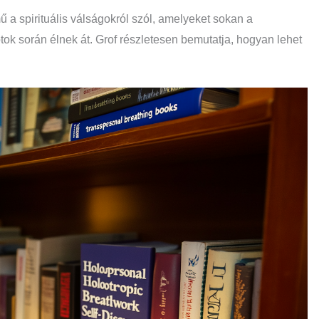
 a spirituális válságokról szól, amelyeket sokan a
ok során élnek át. Grof részletesen bemutatja, hogyan lehet