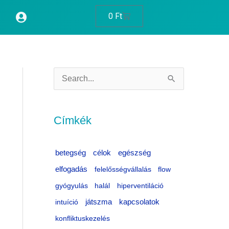
Cart
0
Ft
S
e
a
Címkék
r
c
célok
egészség
betegség
h
elfogadás
felelősségvállalás
flow
f
gyógyulás
halál
hiperventiláció
o
intuíció
játszma
kapcsolatok
r
konfliktuskezelés
: