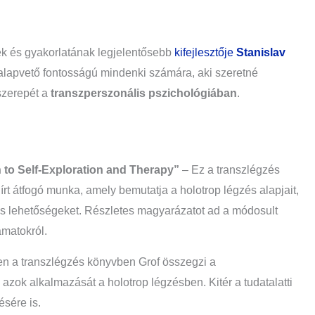
nek és gyakorlatának legjelentősebb
kifejlesztője
Stanislav
 alapvető fontosságú mindenki számára, aki szeretné
 szerepét a
transzperszonális pszichológiában
.
to Self-Exploration and Therapy”
– Ez a transzlégzés
 írt átfogó munka, amely bemutatja a holotrop légzés alapjait,
iás lehetőségeket. Részletes magyarázatot ad a módosult
amatokról.
n a transzlégzés könyvben Grof összegzi a
 azok alkalmazását a holotrop légzésben. Kitér a tudatalatti
ésére is.