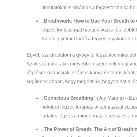
útmutatókat is kínálnak a légzéstechnika h
„Breathwork: How to Use Your Breath to
légzés fontosságát hangsúlyozza, és többféle
Külön figyelmet fordít a légzési gyakorlatok 
Egyéb szakirodalom a gyógyító légzéstechnikákról
Azok számára, akik mélyebben szeretnék megismern
légzésre kíváncsiak, számos könyv és forrás kínál
segítenek abban, hogy megértsük, hogyan hat a légz
„Conscious Breathing”
(Joy Manné) – Ez a
holotrop légzés terápiás alkalmazását vizsgá
tudatos légzés a mindennapi stressz és a 
„The Power of Breath: The Art of Breath