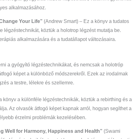
elyes alkalmazásához.
 Change Your Life”
(Andrew Smart) – Ez a könyv a tudatos
 légzéstechnikát, köztük a holotrop légzést mutatja be.
terápiás alkalmazására és a tudatállapot változásaira.
i a gyógyító légzéstechnikákat, és nemcsak a holotróp
 átfogó képet a különböző módszerekről. Ezek az irodalmak
és a testre, lélekre és szellemre.
 könyv a különféle légzéstechnikák, köztük a rebirthing és a
lja. Az olvasók átfogó képet kapnak arról, hogyan segíthet a
mélyebb érzelmi problémák kezelésében.
ing Well for Harmony, Happiness and Health”
(Swami