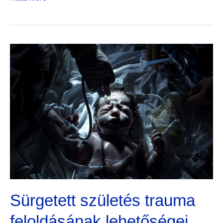
Sürgetett
születés
trauma
feloldásának
lehetőségei
Sürgetett születés trauma
feloldásának lehetőségei