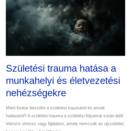
a
munkahelyi
és
életvezetési
nehézségekre
Születési trauma hatása a
munkahelyi és életvezetési
nehézségekre
Miért fontos beszélni a születési traumáról és annak
hatásairól? A születési trauma a születési folyamat során átélt
intenzív stressz vagy fájdalom, amely nemcsak az újszülöttet,