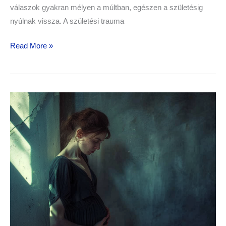
válaszok gyakran mélyen a múltban, egészen a születésig
nyúlnak vissza. A születési trauma
Read More »
A
krízisterhesség
trauma
hatása
a
gyermek
jövőbeli
kapcsolataira