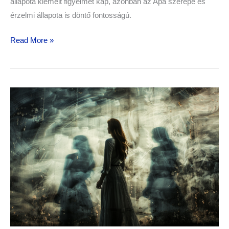
állapota kiemelt figyelmet kap, azonban az Apa szerepe és
érzelmi állapota is döntő fontosságú.
Read More »
Születési
trauma
párkapcsolati
hatásai