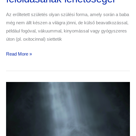
Az erőltetett születés olyan szülési forma, amely során a baba
még nem állt készen a világra jönni, de külső beavatkozással,
például fogóval, vákuummal, kinyomással vagy gyógyszeres
úton (pl. oxitocinnal) siettetik
Read More »
Születési
trauma
hatása
a
stresszes
helyzetek
kezelésére