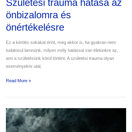
Születési trauma hatása az
önbizalomra és
önértékelésre
Ez a kérdés sokakat érint, még akkor is, ha gyakran nem
tudatosul bennünk, milyen mély hatással van életünkre az,
ami a születésünk körül történt. A születési trauma olyan
eseményekre utal,
Read More »
Születési
trauma
hatása