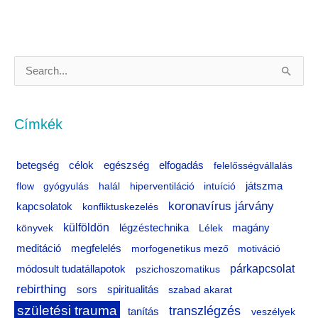
S
e
a
Címkék
r
c
célok
egészség
betegség
elfogadás
felelősségvállalás
h
flow
gyógyulás
halál
hiperventiláció
intuíció
játszma
f
koronavírus járvány
kapcsolatok
konfliktuskezelés
o
külföldön
könyvek
légzéstechnika
Lélek
magány
r
meditáció
megfelelés
morfogenetikus mező
motiváció
:
párkapcsolat
módosult tudatállapotok
pszichoszomatikus
rebirthing
sors
spiritualitás
szabad akarat
születési trauma
transzlégzés
tanítás
veszélyek