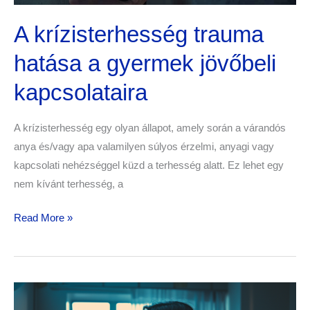
A krízisterhesség trauma
hatása a gyermek jövőbeli
kapcsolataira
A krízisterhesség egy olyan állapot, amely során a várandós
anya és/vagy apa valamilyen súlyos érzelmi, anyagi vagy
kapcsolati nehézséggel küzd a terhesség alatt. Ez lehet egy
nem kívánt terhesség, a
Read More »
Születési
trauma