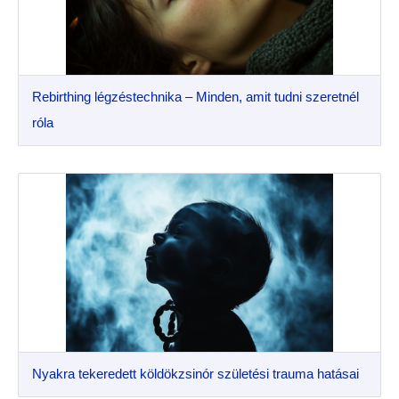
Rebirthing légzéstechnika – Minden, amit tudni szeretnél
róla
Nyakra tekeredett köldökzsinór születési trauma hatásai