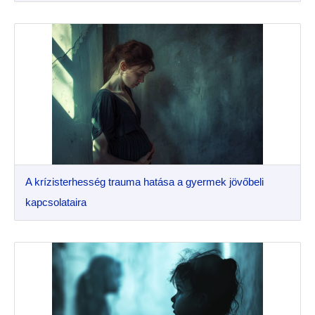
A krízisterhesség trauma hatása a gyermek jövőbeli
kapcsolataira