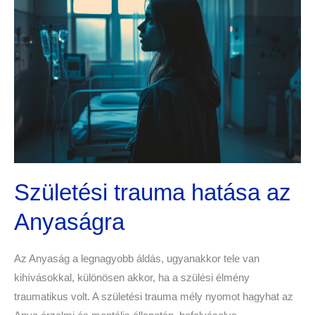
hatása
az
Anyaságra
Születési trauma hatása az
Anyaságra
Az Anyaság a legnagyobb áldás, ugyanakkor tele van
kihívásokkal, különösen akkor, ha a szülési élmény
traumatikus volt. A születési trauma mély nyomot hagyhat az