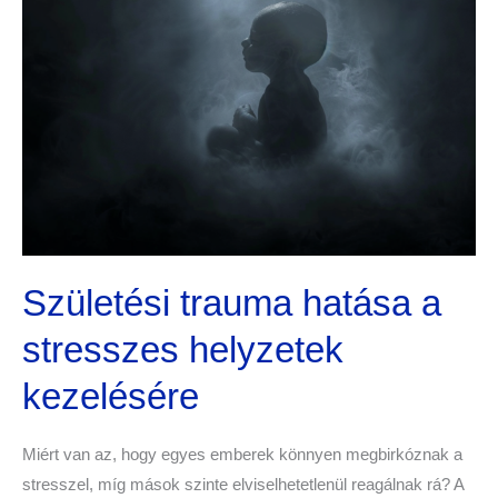
Születési trauma hatása a
stresszes helyzetek
kezelésére
Miért van az, hogy egyes emberek könnyen megbirkóznak a
stresszel, míg mások szinte elviselhetetlenül reagálnak rá? A