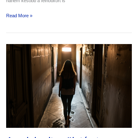
hanem később a felnőttkort is
Read More »
Az
elakadt
születés
trauma
hosszú
távú
következményei