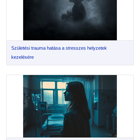
Születési trauma hatása a stresszes helyzetek
kezelésére