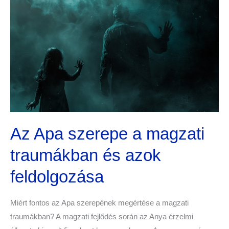
szerepe
a
magzati
traumákban
és
azok
feldolgozása
Az Apa szerepe a magzati
traumákban és azok
feldolgozása
Miért fontos az Apa szerepének megértése a magzati
traumákban? A magzati fejlődés során az Anya érzelmi