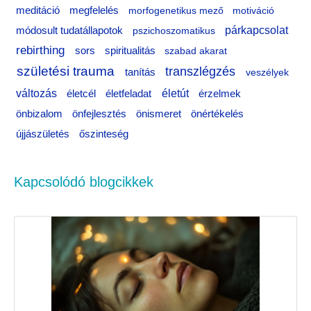
r
meditáció
megfelelés
morfogenetikus mező
motiváció
:
párkapcsolat
módosult tudatállapotok
pszichoszomatikus
rebirthing
sors
spiritualitás
szabad akarat
születési trauma
transzlégzés
tanítás
veszélyek
változás
életfeladat
életút
életcél
érzelmek
önértékelés
önbizalom
önfejlesztés
önismeret
újjászületés
őszinteség
Kapcsolódó blogcikkek