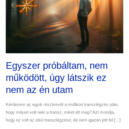
úgy
látszik
ez
nem
az
én
utam
Egyszer próbáltam, nem
működött, úgy látszik ez
nem az én utam
Kérdezem az egyik résztvevőt a múltkori transzlégzés után,
hogy milyen volt neki a transz, miket élt meg? Azt mondja,
hogy ez volt az első transzlégzése, de nem igazán jött fel […]