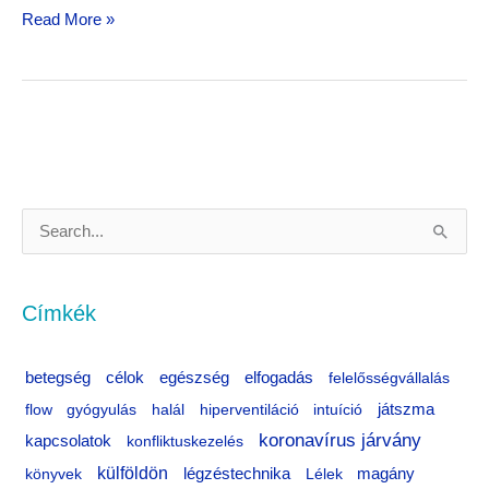
Read More »
S
e
a
Címkék
r
c
célok
egészség
betegség
elfogadás
felelősségvállalás
h
flow
gyógyulás
halál
hiperventiláció
intuíció
játszma
f
koronavírus járvány
kapcsolatok
konfliktuskezelés
o
külföldön
könyvek
légzéstechnika
Lélek
magány