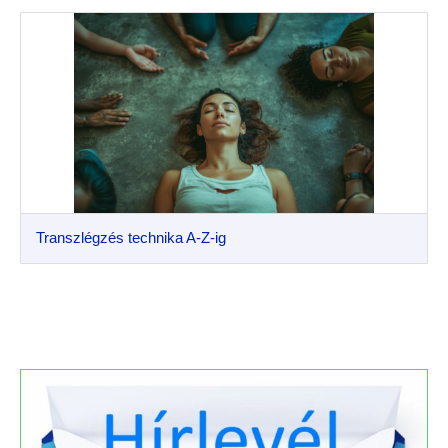
Transzlégzés technika A-Z-ig