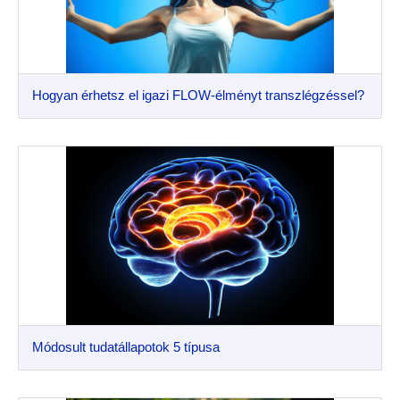
Hogyan érhetsz el igazi FLOW-élményt transzlégzéssel?
Módosult tudatállapotok 5 típusa