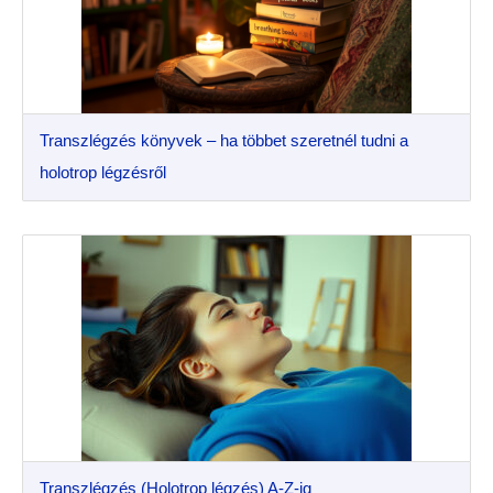
Transzlégzés könyvek – ha többet szeretnél tudni a
holotrop légzésről
Transzlégzés (Holotrop légzés) A-Z-ig